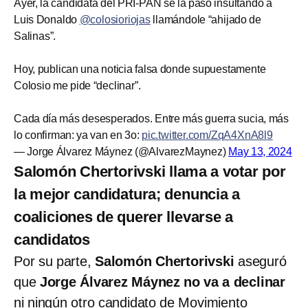
Ayer, la candidata del PRI-PAN se la pasó insultando a
Luis Donaldo
@colosioriojas
llamándole “ahijado de
Salinas”.
Hoy, publican una noticia falsa donde supuestamente
Colosio me pide “declinar”.
Cada día más desesperados. Entre más guerra sucia, más
lo confirman: ya van en 3o:
pic.twitter.com/ZqA4XnA8l9
— Jorge Álvarez Máynez (@AlvarezMaynez)
May 13, 2024
Salomón Chertorivski llama a votar por
la mejor candidatura; denuncia a
coaliciones de querer llevarse a
candidatos
Por su parte,
Salomón Chertorivski
aseguró
que
Jorge Álvarez Máynez no va a declinar
ni ningún otro candidato de Movimiento