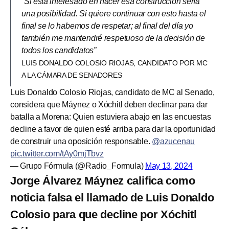
“Si está interesado en hacer esa construcción sería
una posibilidad. Si quiere continuar con esto hasta el
final se lo habemos de respetar; al final del día yo
también me mantendré respetuoso de la decisión de
todos los candidatos”
LUIS DONALDO COLOSIO RIOJAS, CANDIDATO POR MC
A LA CÁMARA DE SENADORES
Luis Donaldo Colosio Riojas, candidato de MC al Senado,
considera que Máynez o Xóchitl deben declinar para dar
batalla a Morena: Quien estuviera abajo en las encuestas
decline a favor de quien esté arriba para dar la oportunidad
de construir una oposición responsable.
@azucenau
pic.twitter.com/tAy0mjTbvz
— Grupo Fórmula (@Radio_Formula)
May 13, 2024
Jorge Álvarez Máynez califica como
noticia falsa el llamado de Luis Donaldo
Colosio para que decline por Xóchitl