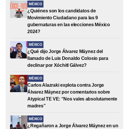
MÉXICO
¿Quiénes son los candidatos de
Movimiento Ciudadano para las 9
gubernaturas en las elecciones México
2024?
MÉXICO
¿Qué dijo Jorge Álvarez Máynez del
llamado de Luis Donaldo Colosio para
declinar por Xóchitl Gálvez?
MÉXICO
Carlos Alazraki explota contra Jorge
Álvarez Máynez por comentarios sobre
Atypical TE VE: “Nos vales absolutamente
madres”
MÉXICO
¿Regañaron a Jorge Álvarez Máynez en un