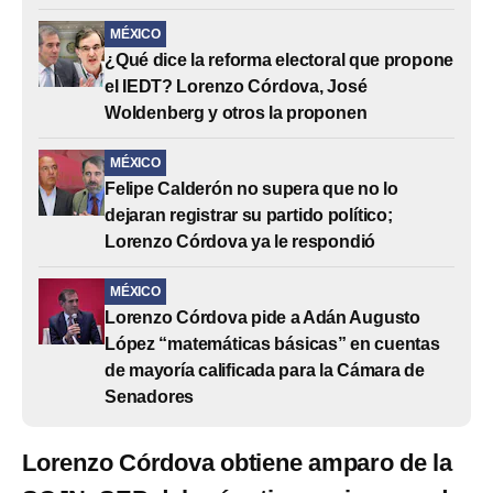
MÉXICO
¿Qué dice la reforma electoral que propone
el IEDT? Lorenzo Córdova, José
Woldenberg y otros la proponen
MÉXICO
Felipe Calderón no supera que no lo
dejaran registrar su partido político;
Lorenzo Córdova ya le respondió
MÉXICO
Lorenzo Córdova pide a Adán Augusto
López “matemáticas básicas” en cuentas
de mayoría calificada para la Cámara de
Senadores
Lorenzo Córdova obtiene amparo de la