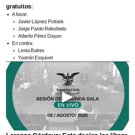
gratuitos
:
A favor:
Javier Láynez Potisek
Jorge Pardo Rebolledo
Alberto Pérez Dayan
En contra:
Lenia Batres
Yasmín Esquivel