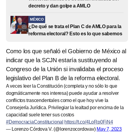
decreto y dan golpe a AMLO
MÉXICO
¿De qué se trata el Plan C de AMLO para la
reforma electoral? Esto es lo que sabemos
Como los que señaló el Gobierno de México al
indicar que la SCJN estaría sustituyendo al
Congreso de la Unión si invalidaba el proceso
legislativo del Plan B de la reforma electoral.
A veces leer la Constitución (completa y no sólo lo que
dogmáticamente nos interesa) puede ayudar a resolver
conflictos trascendentales como el que hoy vive la
Consejería Jurídica. Privilegiar la lealtad por encima de la
capacidad suele tener sus costos
#DemocraciaConstitucional
https://t.co/4LoRp0FjN4
— Lorenzo Córdova V. (@lorenzocordovav)
May 7, 2023