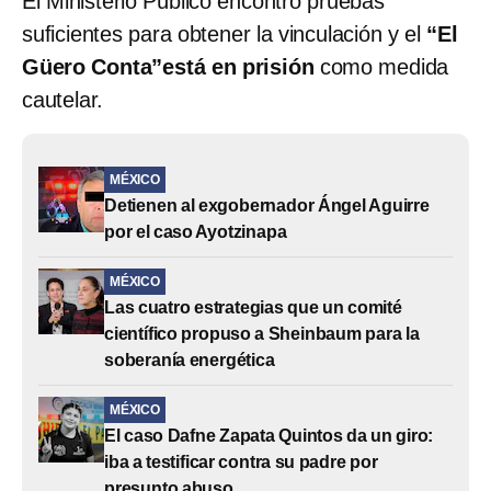
El Ministerio Público encontró pruebas
suficientes para obtener la vinculación y el
“El
Güero Conta”está en prisión
como medida
cautelar.
MÉXICO
Detienen al exgobernador Ángel Aguirre
por el caso Ayotzinapa
MÉXICO
Las cuatro estrategias que un comité
científico propuso a Sheinbaum para la
soberanía energética
MÉXICO
El caso Dafne Zapata Quintos da un giro:
iba a testificar contra su padre por
presunto abuso