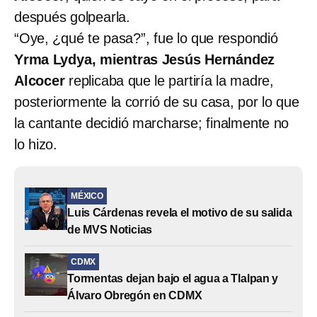
después golpearla.
“Oye, ¿qué te pasa?”, fue lo que respondió
Yrma Lydya, mientras Jesús Hernández
Alcocer
replicaba que le partiría la madre,
posteriormente la corrió de su casa, por lo que
la cantante decidió marcharse; finalmente no
lo hizo.
MÉXICO
Luis Cárdenas revela el motivo de su salida
de MVS Noticias
CDMX
Tormentas dejan bajo el agua a Tlalpan y
Álvaro Obregón en CDMX