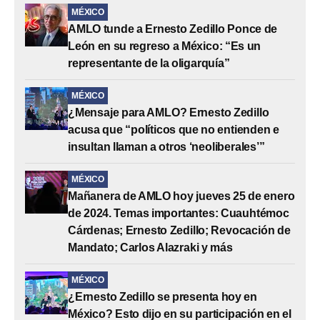
MÉXICO
AMLO tunde a Ernesto Zedillo Ponce de
León en su regreso a México: “Es un
representante de la oligarquía”
MÉXICO
¿Mensaje para AMLO? Ernesto Zedillo
acusa que “políticos que no entienden e
insultan llaman a otros ‘neoliberales’”
MÉXICO
Mañanera de AMLO hoy jueves 25 de enero
de 2024. Temas importantes: Cuauhtémoc
Cárdenas; Ernesto Zedillo; Revocación de
Mandato; Carlos Alazraki y más
MÉXICO
¿Ernesto Zedillo se presenta hoy en
México? Esto dijo en su participación en el