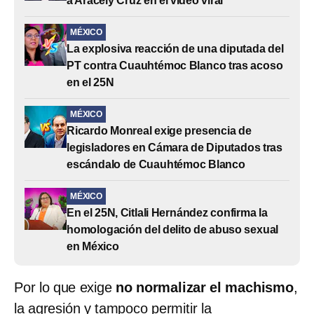
a Aracely Cruz en el video viral
MÉXICO
La explosiva reacción de una diputada del
PT contra Cuauhtémoc Blanco tras acoso
en el 25N
MÉXICO
Ricardo Monreal exige presencia de
legisladores en Cámara de Diputados tras
escándalo de Cuauhtémoc Blanco
MÉXICO
En el 25N, Citlali Hernández confirma la
homologación del delito de abuso sexual
en México
Por lo que exige
no normalizar el machismo
,
la agresión y tampoco permitir la