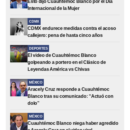
Esto dijo Cuauhtémoc Blanco por el Día
Internacional de la Mujer
CDMX
CDMX endurece medidas contra el acoso
callejero: pena de hasta cinco años
DEPORTES
El video de Cuauhtémoc Blanco
golpeando a portero en el Clásico de
Leyendas América vs Chivas
MÉXICO
Aracely Cruz responde a Cuauhtémoc
Blanco tras su comunicado: “Actuó con
dolo”
MÉXICO
Cuauhtémoc Blanco niega haber agredido