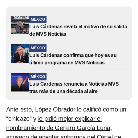
MÉXICO
Luis Cárdenas revela el motivo de su salida
de MVS Noticias
MÉXICO
Luis Cárdenas confirma que hoy es su
último programa en MVS Noticias
MÉXICO
Luis Cárdenas renuncia a Noticias MVS
tras más de una década al aire
Ante esto, López Obrador lo calificó como un
“cinicazo” y
le pidió mejor explicar el
nombramiento de Genaro García Luna
,
acusado de aceptar sobornos del Cártel de