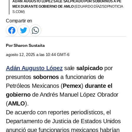
ADÁN AUGUSTO LÓPEZ SALE SALPICADO POR SOBORNOS A PE
MEX DURANTE GOBIERNO DE AMLO
(EDUARDO DÍAZ/SDPNOTICIA
S.COM)
Compartir en
Por
Sharon Sustaita
agosto 12, 2025 a las 10:44 GMT-6
Adán Augusto López
sale
salpicado
por
presuntos
sobornos
a funcionarios de
Petróleos Mexicanos (
Pemex
)
durante el
gobierno
de Andrés Manuel López Obrador
(
AMLO
).
De acuerdo con reportes periodísticos, el
Departamento de Justicia de Estados Unidos
anunció que funcionarios mexicanos habrían