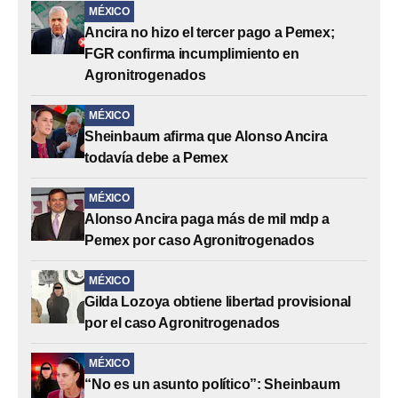
MÉXICO
Ancira no hizo el tercer pago a Pemex;
FGR confirma incumplimiento en
Agronitrogenados
MÉXICO
Sheinbaum afirma que Alonso Ancira
todavía debe a Pemex
MÉXICO
Alonso Ancira paga más de mil mdp a
Pemex por caso Agronitrogenados
MÉXICO
Gilda Lozoya obtiene libertad provisional
por el caso Agronitrogenados
MÉXICO
“No es un asunto político”: Sheinbaum