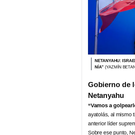
NETANYAHU: ISRAEL
NÍA”
(YAZMÍN BETA
Gobierno de l
Netanyahu
“Vamos a golpearle
ayatolás, al mismo t
anterior líder supre
Sobre ese punto, Ne