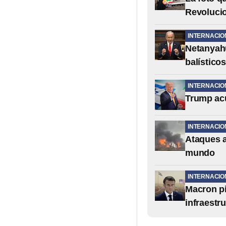
Revolucio
INTERNACIO
Netanyahu
balísticos
INTERNACIO
Trump acu
INTERNACIO
Ataques a
mundo
INTERNACIO
Macron pi
infraestru