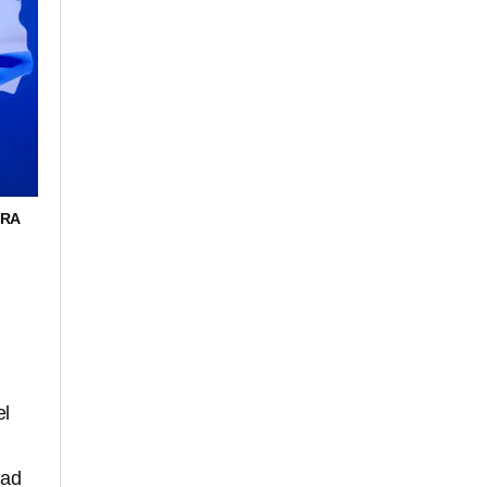
IRA
el
dad