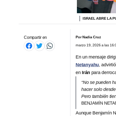
ISRAEL ABRE LA P
Por
Nadia Cruz
Compartir en
marzo 19, 2026 a las 16
En un mensaje dirig
Netanyahu
, advirt
en
Irán
para derroca
“No se pueden ha
hacer solo desde 
Pero también tie
BENJAMÍN NETA
Aunque Benjamín Ne