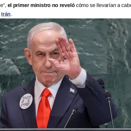
re”,
el primer ministro no reveló
cómo se llevarían a cab
n
Irán
.