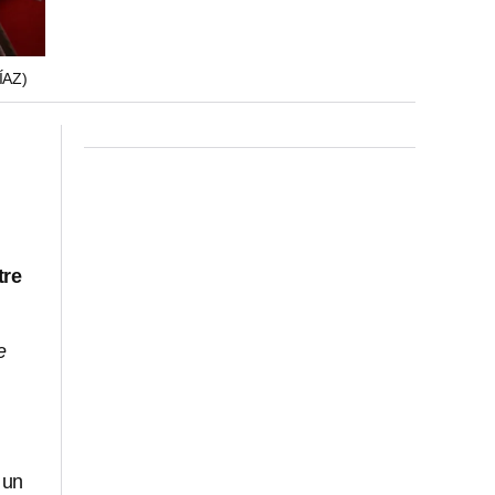
ÍAZ)
tre
e
 un