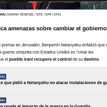
YAHU
(SARAH YENESEL / EFE / EPA / EFE)
ifica amenazas sobre cambiar el gobierno
e prensa en Jerusalén, Benjamín Netanyahu enfatizó que 
la guerra conjunta con Estados Unidos es “crear las
ue el
pueblo iraní recupere el control
de su
destino
.
NAL
e que pidió a Netanyahu no atacar instalaciones de g
NAL
ue revela el impacto de la guerra en la Guardia