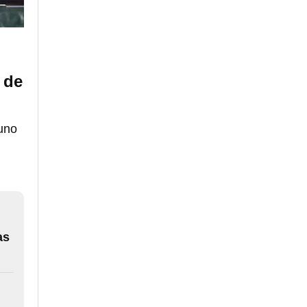
 de
uno
as