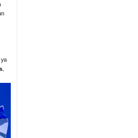
a
un
 ya
os
,