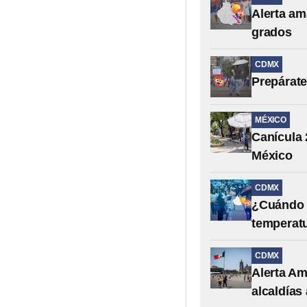
Alerta am
grados
CDMX
Prepárate
MÉXICO
Canícula 
México
CDMX
¿Cuándo t
temperat
CDMX
Alerta Am
alcaldías