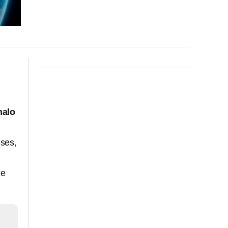
malo
eses,
le