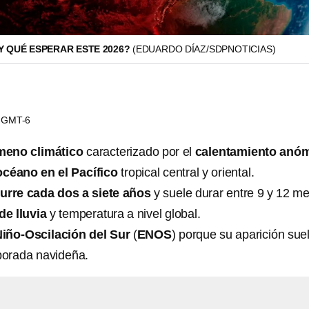
 Y QUÉ ESPERAR ESTE 2026?
(EDUARDO DÍAZ/SDPNOTICIAS)
53 GMT-6
meno climático
caracterizado por el
calentamiento anó
océano en el Pacífico
tropical central y oriental.
urre cada dos a siete años
y suele durar entre 9 y 12 m
de lluvia
y temperatura a nivel global.
Niño-Oscilación del Sur
(
ENOS
) porque su aparición sue
mporada navideña.