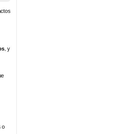
actos
os
, y
ue
s o