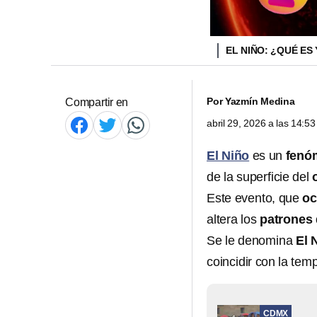
EL NIÑO: ¿QUÉ ES
Por
Yazmín Medina
Compartir en
abril 29, 2026 a las 14:
El Niño
es un
fenó
de la superficie del
Este evento, que
oc
altera los
patrones 
Se le denomina
El 
coincidir con la te
CDMX