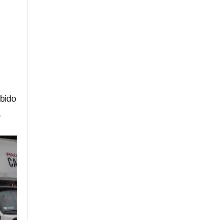
ebido
,