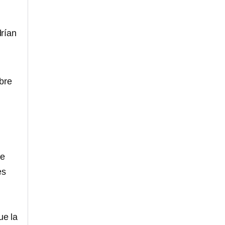
rían
bre
se
es
ue la