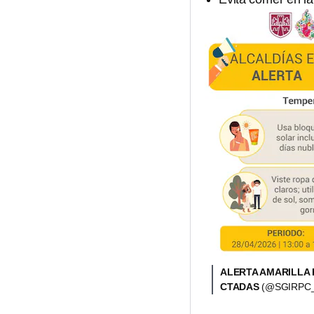
ALERTA AMARILLA 
CTADAS
(@SGIRPC_