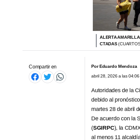
ALERTA AMARILLA
CTADAS
(CUARTOS
Por
Eduardo Mendoza
Compartir en
abril 28, 2026 a las 04:
Autoridades de la
C
debido al pronóstic
martes 28 de abril 
De acuerdo con la S
(
SGIRPC
), la CDMX
al menos 11 alcaldí