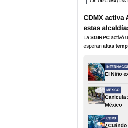
CALOR CDMX
(DAN
CDMX activa A
estas alcaldía
La
SGIRPC
activó u
esperan
altas temp
INTERNACIO
El Niño e
MÉXICO
Canícula 
México
CDMX
¿Cuándo t