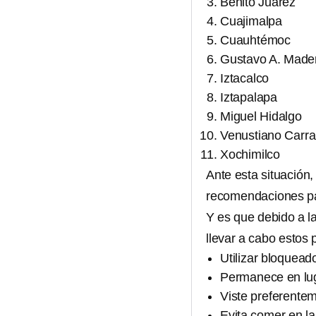
Benito Juárez
Cuajimalpa
Cuauhtémoc
Gustavo A. Made
Iztacalco
Iztapalapa
Miguel Hidalgo
Venustiano Carr
Xochimilco
Ante esta situación,
recomendaciones par
Y es que debido a l
llevar a cabo estos
Utilizar bloquead
Permanece en lug
Viste preferentem
Evita comer en l