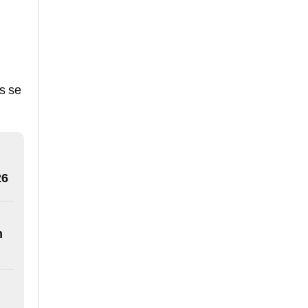
s se
26
n