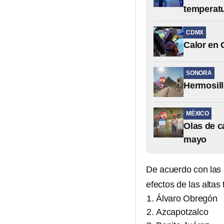
temperat
CDMX
Calor en 
SONORA
Hermosill
MÉXICO
Olas de c
mayo
De acuerdo con las
efectos de las altas
Álvaro Obregón
Azcapotzalco