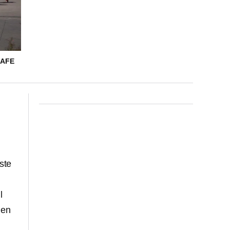
 AFE
ste
l
en