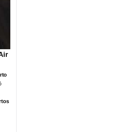
Air
rto
ó
rtos