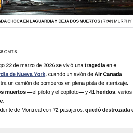
NADA CHOCA EN LAGUARDIA Y DEJA DOS MUERTOS
(RYAN MURPHY /
:36 GMT-6
go 22 de marzo de 2026 se vivió una
tragedia
en el
dia de Nueva York
, cuando un avión de
Air Canada
tra un camión de bomberos en plena pista de aterrizaje.
os muertos
—el piloto y el copiloto— y
41 heridos
, varios
e.
edente de Montreal con 72 pasajeros,
quedó destrozada e