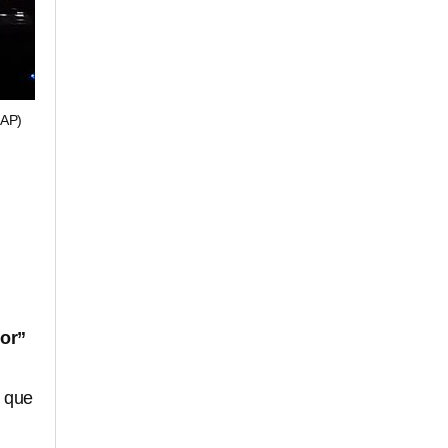
AP)
lor”
ó que