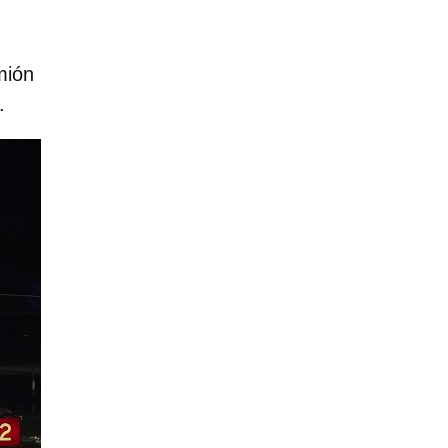
mión
.