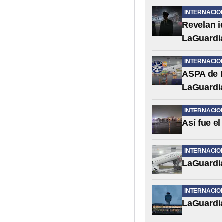
INTERNACIO
Revelan i
LaGuardi
INTERNACIO
ASPA de M
LaGuardi
INTERNACIO
Así fue e
INTERNACIO
LaGuardia
INTERNACIO
LaGuardia