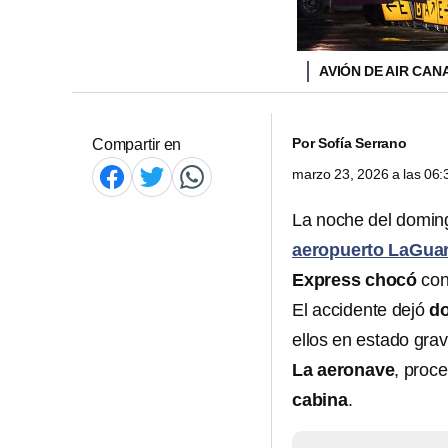
AVIÓN DE AIR CA
Por
Sofía Serrano
Compartir en
marzo 23, 2026 a las 06
La noche del domin
aeropuerto LaGuar
Express
chocó
con
El accidente dejó
d
ellos en estado grav
La aeronave
, proc
cabina
.