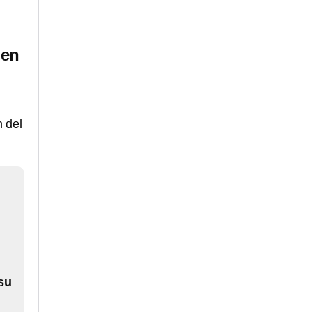
 en
n del
 su