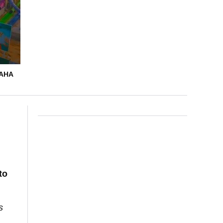
MAHA
to
s