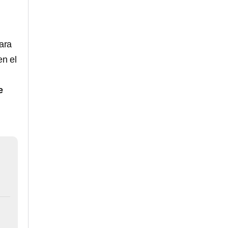
ara
n el
e