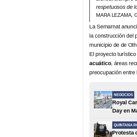
respetuosos de l
MARA LEZAMA, 
La Semarnat anunci
la construcción de
municipio de de Ot
El proyecto turístic
acuático
, áreas rec
preocupación entre 
NEGOCIOS
Royal Car
Day en M
QUINTANA R
Protesta 