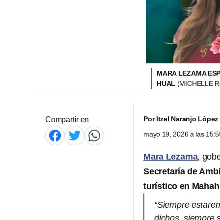
MARA LEZAMA ESP
HUAL
(MICHELLE R
Por
Itzel Naranjo López
Compartir en
mayo 19, 2026 a las 15:
Mara Lezama
, gob
Secretaría de Amb
turístico en Mahah
“Siempre estarem
dichos, siempre s