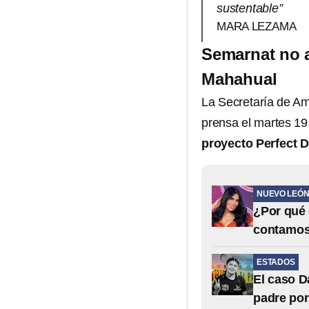
sustentable”
MARA LEZAMA
Semarnat no a
Mahahual
La Secretaría de Am
prensa el martes 19
proyecto Perfect 
NUEVO LEÓ
¿Por qué 
contamo
ESTADOS
El caso D
padre po