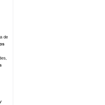
ta de
los
des,
s
y