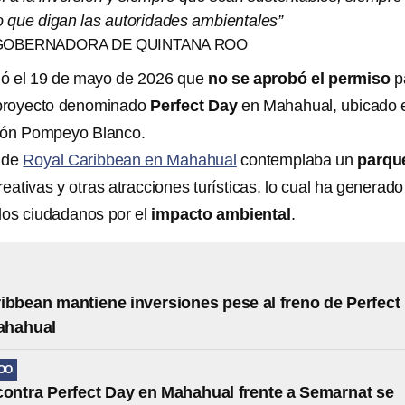
o que digan las autoridades ambientales”
GOBERNADORA DE QUINTANA ROO
ó el 19 de mayo de 2026 que
no se aprobó el permiso
p
l proyecto denominado
Perfect Day
en Mahahual, ubicado e
hón Pompeyo Blanco.
o de
Royal Caribbean en Mahahual
contemplaba un
parqu
reativas y otras atracciones turísticas, lo cual ha generado
los ciudadanos por el
impacto ambiental
.
ibbean mantiene inversiones pese al freno de Perfect
ahahual
OO
contra Perfect Day en Mahahual frente a Semarnat se