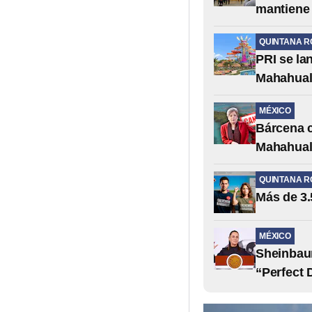
mantiene 
QUINTANA R
PRI se la
Mahahua
MÉXICO
Bárcena c
Mahahua
QUINTANA R
Más de 3.
MÉXICO
Sheinbau
“Perfect 