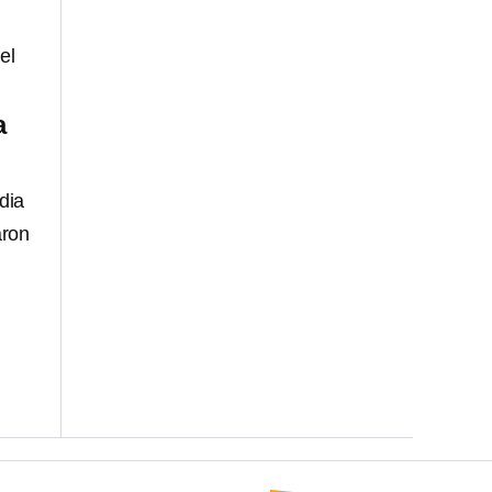
el
a
dia
aron