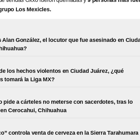
de tiendas Oxxo fueron quemadas y
9 personas más fue
grupo Los Mexicles.
 Alan González, el locutor que fue asesinado en Ciud
Chihuahua?
e los hechos violentos en Ciudad Juárez, ¿qué
s tomará la Liga MX?
 pide a cárteles no meterse con sacerdotes, tras lo
 en Cerocahui, Chihuahua
o” controla venta de cerveza en la Sierra Tarahumara