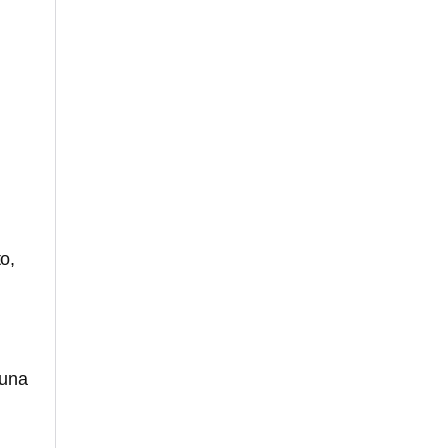
l
o,
 una