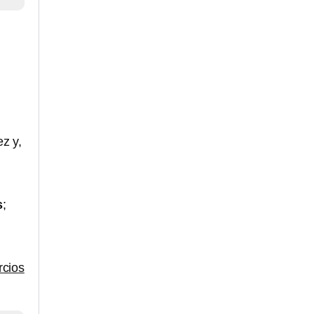
z y,
s
;
rcios