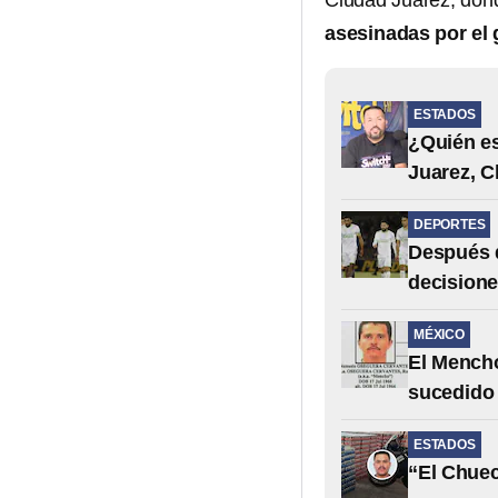
Ciudad Juárez, don
asesinadas por el 
ESTADOS
¿Quién es
Juarez, 
DEPORTES
Después d
decisione
MÉXICO
El Mencho
sucedido
ESTADOS
“El Chuec