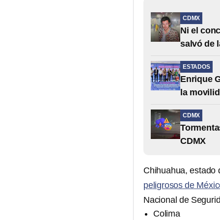
CDMX
Ni el con
salvó de 
ESTADOS
Enrique G
la movili
CDMX
Tormentas
CDMX
Chihuahua, estado 
peligrosos de Méxic
Nacional de Segurid
Colima