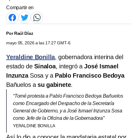
Compartir en
Por
Raúl Díaz
mayo 05, 2026 a las 17:27 GMT-6
Yeraldine Bonilla
, gobernadora interina del
estado de
Sinaloa
, integró a
José Ismael
Inzunza
Sosa y a
Pablo Francisco Bedoya
Bañuelos a
su gabinete
.
“Tomé protesta a Pablo Francisco Bedoya Bañuelos
como Encargado del Despacho de la Secretaría
General de Gobierno, y a José Ismael Inzunza Sosa
como Jefe de la Oficina de la Gobernadora”
YERALDINE BONILLA
Así lo dio a conocer la mandataria estatal por