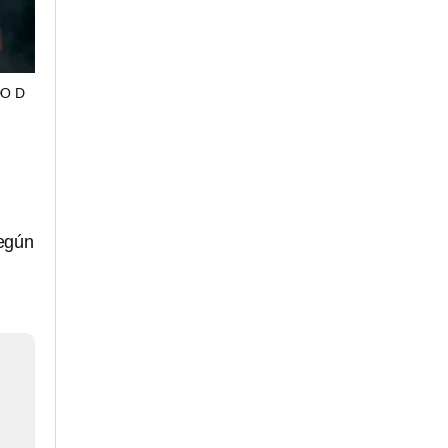
O D
según