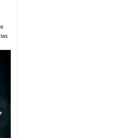
le
 las