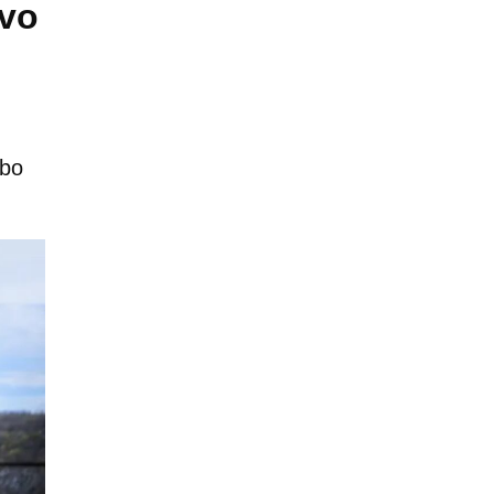
ivo
ubo