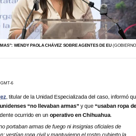
MAS”: WENDY PAOLA CHÁVEZ SOBRE AGENTES DE EU
(GOBIERNO
19 GMT-6
vez
, titular de la Unidad Especializada del caso, informó q
unidenses “no llevaban armas”
y que
“usaban ropa d
idente ocurrido en un
operativo en Chihuahua
.
o portaban armas de fuego ni insignias oficiales de
n; vestían ropa civil y mantuvieron el rostro cubierto la