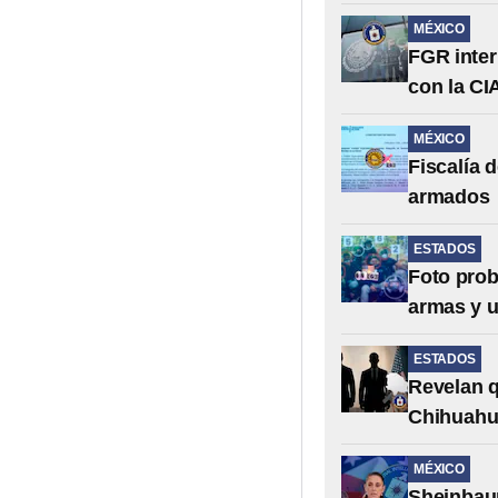
MÉXICO
FGR inter
con la CI
MÉXICO
Fiscalía 
armados
ESTADOS
Foto prob
armas y 
ESTADOS
Revelan q
Chihuah
MÉXICO
Sheinbaum