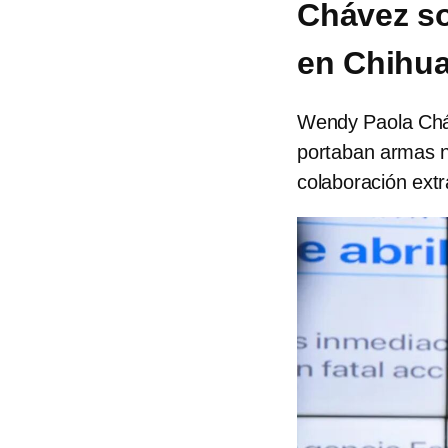
Chávez so
en Chihu
Wendy Paola Chá
portaban armas ni
colaboración extr