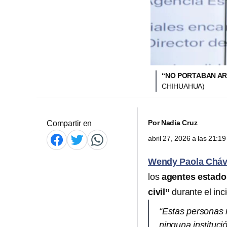
“NO PORTABAN AR
CHIHUAHUA)
Por
Nadia Cruz
Compartir en
abril 27, 2026 a las 21:
Wendy Paola Chá
los
agentes estado
civil”
durante el inc
“Estas personas n
ninguna institució