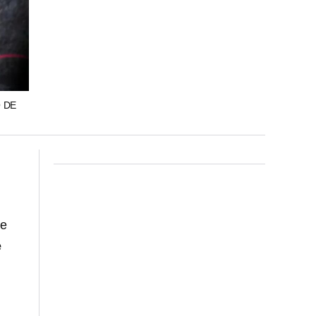
 DE
ue
e