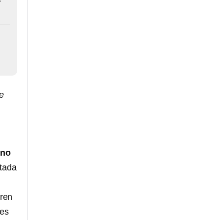
de
no
itada
ren
res