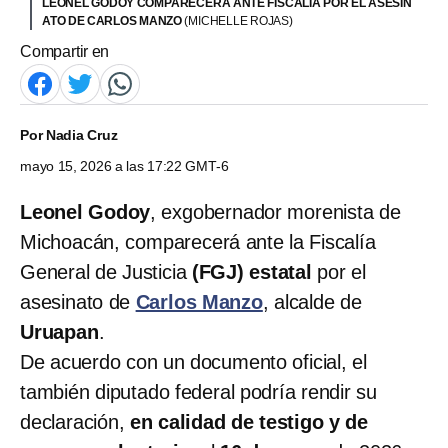
LEONEL GODOY COMPARECERÁ ANTE FISCALÍA POR EL ASESIN
ATO DE CARLOS MANZO
(MICHELLE ROJAS)
Compartir en
Por
Nadia Cruz
mayo 15, 2026 a las 17:22 GMT-6
Leonel Godoy
, exgobernador morenista de
Michoacán, comparecerá ante la Fiscalía
General de Justicia
(FGJ) estatal
por el
asesinato de
Carlos Manzo
, alcalde de
Uruapan
.
De acuerdo con un documento oficial, el
también diputado federal podría rendir su
declaración,
en calidad de testigo y de