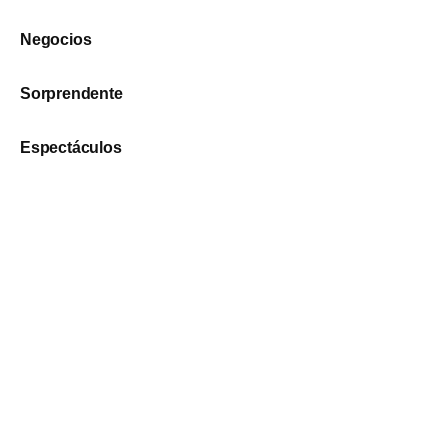
Negocios
Sorprendente
Espectáculos
Geek
Redes Sociales
Política de privacidad
Facebook
Twitter
Declaración de
accesibilidad
Instagram