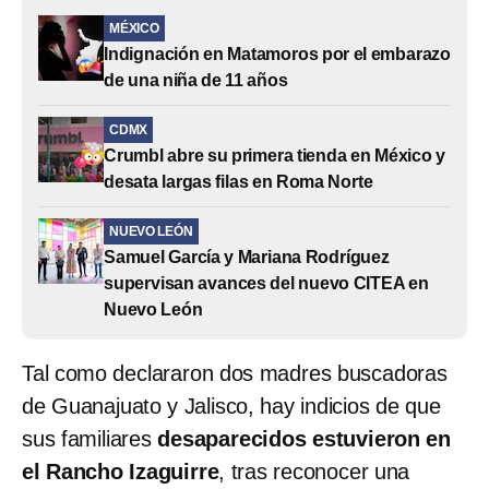
MÉXICO
Indignación en Matamoros por el embarazo
de una niña de 11 años
CDMX
Crumbl abre su primera tienda en México y
desata largas filas en Roma Norte
NUEVO LEÓN
Samuel García y Mariana Rodríguez
supervisan avances del nuevo CITEA en
Nuevo León
Tal como declararon dos madres buscadoras
de Guanajuato y Jalisco, hay indicios de que
sus familiares
desaparecidos estuvieron en
el Rancho Izaguirre
, tras reconocer una