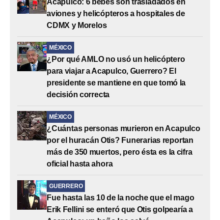
Acapulco: 6 bebés son trasladados en
aviones y helicópteros a hospitales de
CDMX y Morelos
MÉXICO
¿Por qué AMLO no usó un helicóptero
para viajar a Acapulco, Guerrero? El
presidente se mantiene en que tomó la
decisión correcta
MÉXICO
¿Cuántas personas murieron en Acapulco
por el huracán Otis? Funerarias reportan
más de 350 muertos, pero ésta es la cifra
oficial hasta ahora
GUERRERO
Fue hasta las 10 de la noche que el mago
Erik Fellini se enteró que Otis golpearía a