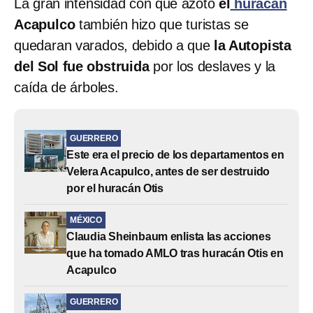
La gran intensidad con que azotó
el
huracán
Acapulco
también hizo que turistas se
quedaran varados, debido a que
la Autopista
del Sol fue obstruida
por los deslaves y la
caída de árboles.
GUERRERO
Este era el precio de los departamentos en
Velera Acapulco, antes de ser destruido
por el huracán Otis
MÉXICO
Claudia Sheinbaum enlista las acciones
que ha tomado AMLO tras huracán Otis en
Acapulco
GUERRERO