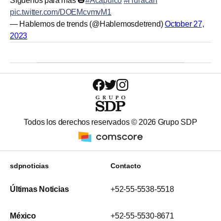
Síguenos para más 🎃
#Acapulco
#Huracan
pic.twitter.com/DOEMcvmvM1
— Hablemos de trends (@Hablemosdetrend)
October 27,
2023
Todos los derechos reservados ©
2026
Grupo SDP
sdpnoticias
Contacto
Últimas Noticias
+52-55-5538-5518
México
+52-55-5530-8671