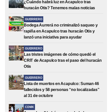
¿Cuándo habrá luz en Acapulco tras
huracán Otis? Tenemos malas noticias
GUERRERO
Bodega Aurrerá no criminalizó saqueo y
rapiña en Acapulco tras huracán Otis y
lanzó una iniciativa para ayudar
GUERRERO
Las tristes imágenes de cómo quedó el
CRIT de Acapulco tras el paso del huracán
Otis
GUERRERO
Lista de muertos en Acapulco: Suman 46
fallecidos y 58 personas “no localizadas”
al 31 de octubre
CDMX