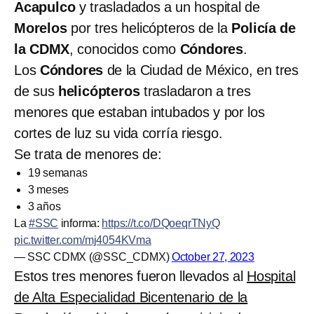
Acapulco
y trasladados a un hospital de
Morelos
por tres helicópteros de la
Policía de
la CDMX
, conocidos como
Cóndores
.
Los
Cóndores
de la Ciudad de México, en tres
de sus
helicópteros
trasladaron a tres
menores que estaban intubados y por los
cortes de luz su vida corría riesgo.
Se trata de menores de:
19 semanas
3 meses
3 años
La
#SSC
informa:
https://t.co/DQoeqrTNyQ
pic.twitter.com/mj4054KVma
— SSC CDMX (@SSC_CDMX)
October 27, 2023
Estos tres menores fueron llevados al
Hospital
de Alta Especialidad Bicentenario de la