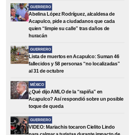
GUERRERO
Abelina López Rodríguez, alcaldesa de
Acapulco, pide a ciudadanos que cada
quien “limpie su calle” tras daños de
huracán
GUERRERO
Lista de muertos en Acapulco: Suman 46
fallecidos y 58 personas “no localizadas”
al 31 de octubre
MÉXICO
¿Qué dijo AMLO de la “rapiña” en
Acapulco? Así respondió sobre un posible
toque de queda
GUERRERO
VIDEO: Mariachis tocaron Cielito Lindo
para calmar a turistas durante impacto de