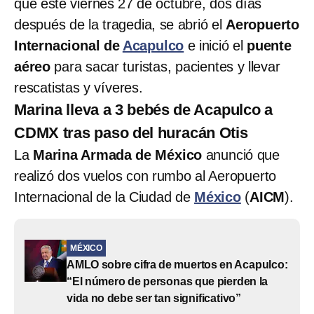
que este viernes 27 de octubre, dos días
después de la tragedia, se abrió el
Aeropuerto
Internacional de
Acapulco
e inició el
puente
aéreo
para sacar turistas, pacientes y llevar
rescatistas y víveres.
Marina lleva a 3 bebés de Acapulco a
CDMX tras paso del huracán Otis
La
Marina Armada de México
anunció que
realizó dos vuelos con rumbo al Aeropuerto
Internacional de la Ciudad de
México
(
AICM
).
MÉXICO
AMLO sobre cifra de muertos en Acapulco:
“El número de personas que pierden la
vida no debe ser tan significativo”