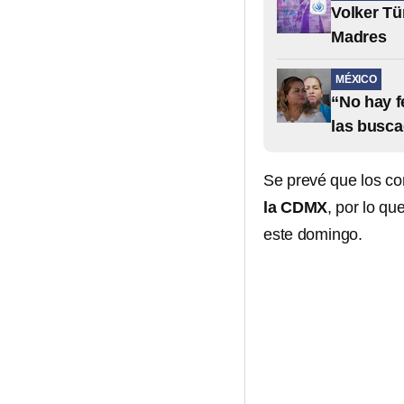
Volker Tü
Madres
MÉXICO
“No hay f
las busc
Se prevé que los c
la CDMX
, por lo qu
este domingo.