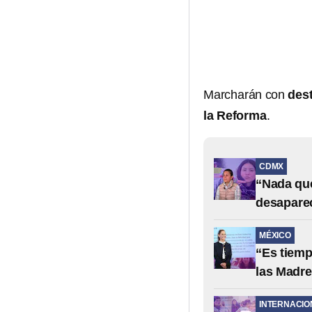
Marcharán con
dest
la Reforma
.
CDMX
“Nada que
desapare
MÉXICO
“Es tiemp
las Madr
INTERNACIO