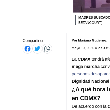
MADRES BUSCADO
BETANCOURT)
Por
Mariana Gutierrez
Compartir en
mayo 10, 2026 a las 09:
La
CDMX
tendrá af
mega marcha
conv
personas desapare
Dignidad Naciona
¿A qué hora i
en CDMX?
De acuerdo con la
c