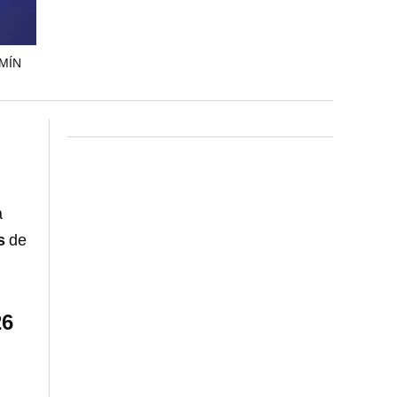
MÍN
a
es
de
26