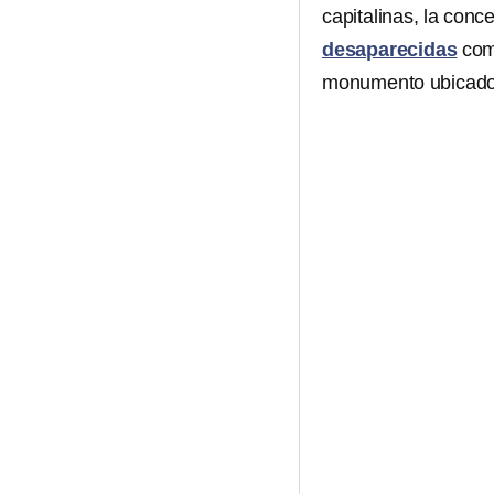
capitalinas, la conc
desaparecidas
com
monumento ubicado 