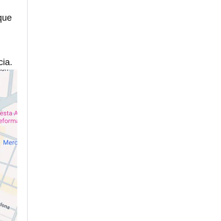
 que
cia.