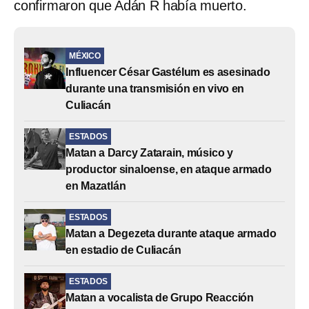
confirmaron que Adán R había muerto.
MÉXICO
Influencer César Gastélum es asesinado
durante una transmisión en vivo en
Culiacán
ESTADOS
Matan a Darcy Zatarain, músico y
productor sinaloense, en ataque armado
en Mazatlán
ESTADOS
Matan a Degezeta durante ataque armado
en estadio de Culiacán
ESTADOS
Matan a vocalista de Grupo Reacción