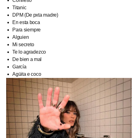
Confieso
Titanic
DPM (De pxta madre)
En esta boca
Para siempre
Alguien
Mi secreto
Te lo agradezco
De bien a mal
García
Agüita e coco