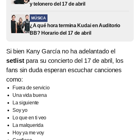
y telonero del 17 de abril
MÚSICA
¿A qué hora termina Kudai en Auditorio
BB? Horario del 17 de abril
Si bien Kany García no ha adelantado el
setlist
para su concierto del 17 de abril, los
fans sin duda esperan escuchar canciones
como:
Fuera de servicio
Una vida buena
La siguiente
Soy yo
Lo que en ti veo
La malquerida
Hoy ya me voy