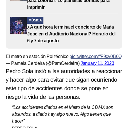
para colorear: 10 plantillas bonitas para
imprimir
MÚSICA
¿A qué hora termina el concierto de María
José en el Auditorio Nacional? Horario del
6 y 7 de agosto
El metro en estación Politécnico
pic.twitter.com/ffF9cv0B6Q
— Pamela Cerdeira (@PamCerdeira)
January 11, 2023
Pedro Sola instó a las autoridades a reaccionar
y hacer algo para evitar que sigan ocurriendo
este tipo de accidentes donde se pone en
riesgo la vida de las personas.
“Los accidentes diarios en el Metro de la CDMX son
absurdos, a diario hay algo nuevo. Algo tienen que
hacer”
PEDRO SOLA