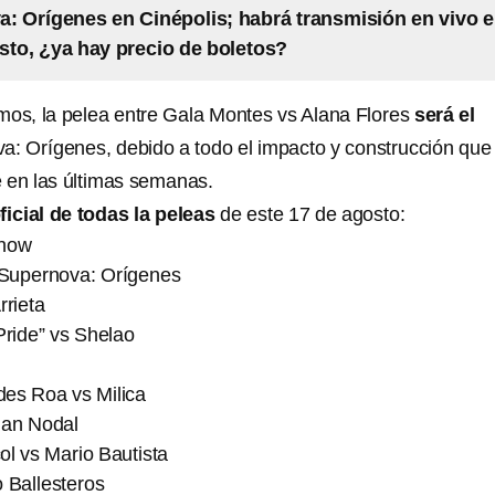
: Orígenes en Cinépolis; habrá transmisión en vivo e
sto, ¿ya hay precio de boletos?
s, la pelea entre Gala Montes vs Alana Flores
será el
: Orígenes, debido a todo el impacto y construcción que
 en las últimas semanas.
ficial de todas la peleas
de este 17 de agosto:
Show
o Supernova: Orígenes
rrieta
“Pride” vs Shelao
des Roa vs Milica
tian Nodal
ol vs Mario Bautista
o Ballesteros