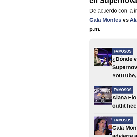
en Supernova
De acuerdo con la i
Gala Montes
vs
Al
p.m.
FAMOSOS
¿Dónde ve
Supernova
YouTube,
FAMOSOS
Alana Flo
outfit he
FAMOSOS
Gala Mont
advierte 