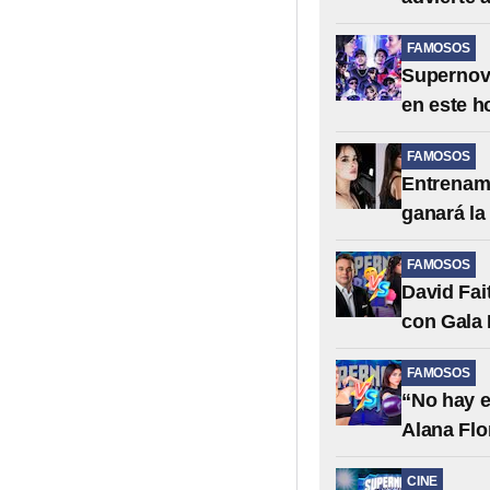
FAMOSOS
Supernova
en este h
FAMOSOS
Entrenami
ganará la
FAMOSOS
David Fai
con Gala
FAMOSOS
“No hay e
Alana Flo
CINE