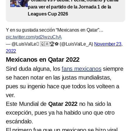
para ver el partido de la Jornada 1 de la
Leagues Cup 2026
Y en su gustada sección “Mexicanos en Qatar”…
pic.twitter.com/gd2lwzuChA
— @LuisValLe 🇶🇦🏆⚽️ (@LuisValLe_A)
November 23,
2022
Mexicanos en Qatar 2022
Sind duda alguna, los
fans mexicanos
siempre
se hacen notar en las justas mundialistas,
pues su ingenio hace que todos los volteen a
ver.
Este Mundial de
Qatar 2022
no ha sido la
excepción, pues ya ha habido uno que otro
escándalo.
El primero fue que un mexicano se hizo viral