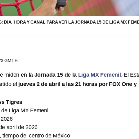
S: DÍA, HORA Y CANAL PARA VER LA JORNADA 15 DE LIGA MX FEM
:23 GMT-6
se miden
en la Jornada 15 de la
Liga MX Femenil
. El Es
rtido el
jueves 2 de abril a las 21 horas por FOX One y
vs Tigres
 de Liga MX Femenil
 2026
de abril de 2026
, tiempo del centro de México