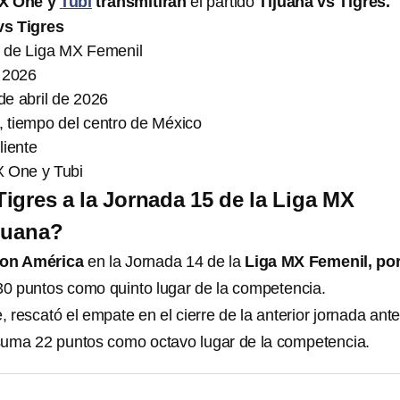
X One y
Tubi
transmitirán
el partido
Tijuana vs Tigres.
vs Tigres
 de Liga MX Femenil
 2026
de abril de 2026
, tiempo del centro de México
liente
 One y Tubi
igres a la Jornada 15 de la Liga MX
juana?
 con América
en la Jornada 14 de la
Liga MX Femenil, por
30 puntos como quinto lugar de la competencia.
, rescató el empate en el cierre de la anterior jornada ante
suma 22 puntos como octavo lugar de la competencia.