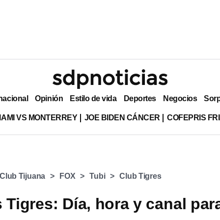
nacional
Opinión
Estilo de vida
Deportes
Negocios
Sor
MIAMI VS MONTERREY
JOE BIDEN CÁNCER
COFEPRIS FR
Club Tijuana
FOX
Tubi
Club Tigres
 Tigres: Día, hora y canal par