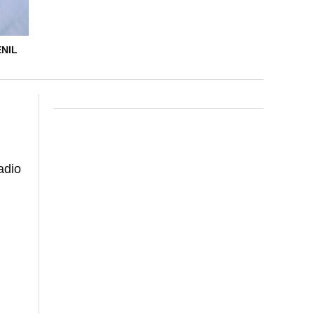
ENIL
tadio