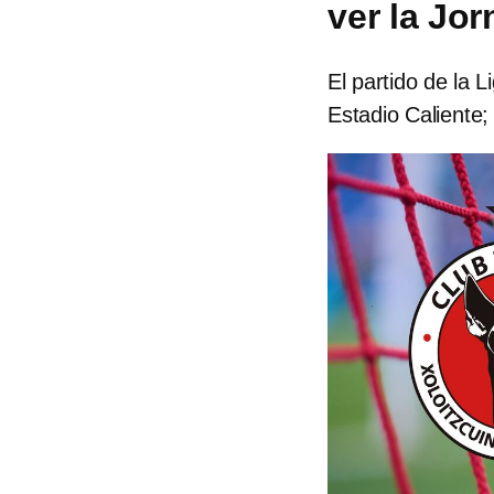
ver la Jo
El partido de la L
Estadio Caliente