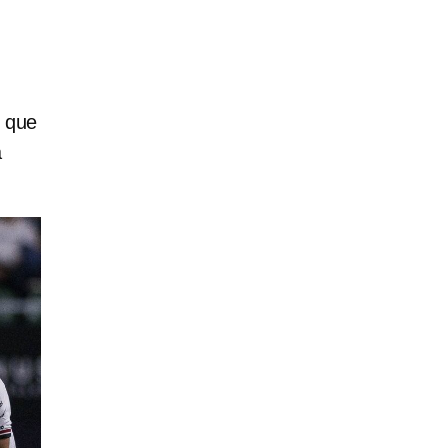
n que
a