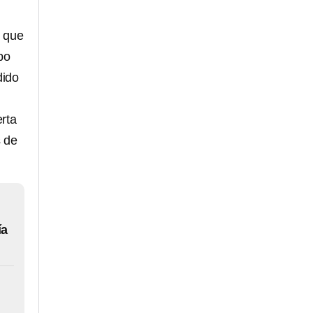
s
que
po
dido
erta
s de
ía