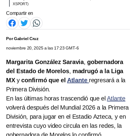
XSPORT)
Compartir en
Por
Gabriel Cruz
noviembre 20, 2025 a las 17:23 GMT-6
Margarita González Saravia
,
gobernadora
del Estado de Morelos
,
madrugó a la Liga
MX
y
confirmó que el
Atlante
regresará a la
Primera División.
En las últimas horas trascendió que el
Atlante
volverá después del Mundial 2026 a la Primera
División, para jugar en el Estadio Azteca, y en
entrevista cuyo video circula en las redes, la
gobernadora de Morelos lo confirmó.