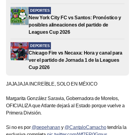
DEPORTES
New York City FC vs Santos: Pronóstico y
posibles alineaciones del partido de
Leagues Cup 2026
DEPORTES
Chicago Fire vs Necaxa: Hora y canal para
ver el partido de Jornada 1 de la Leagues
Cup 2026
JAJAJAJA INCREÍBLE, SOLO EN MÉXICO
Margarita González Saravia, Gobernadora de Morelos,
OFICIALIZA que Atlante dejará al Estado porque vuelve a
Primera División.
Si no es por
@pepehanan
y
@CantaloCamacho
tendría la
exclusiva completa.
pic.twitter.com/Wf7FR0Gmus