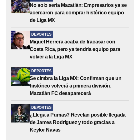
No solo sería Mazatlán: Empresarios ya se
acercaron para comprar histórico equipo
de Liga MX
DEPORTES
Miguel Herrera acaba de fracasar con
Costa Rica, pero ya tendría equipo para
volver a la Liga MX
DEPORTES
Se cimbra la Liga MX: Confirman que un
histórico volverá a primera división;
Mazatlán FC desaparecerá
DEPORTES
¿Llega a Pumas? Revelan posible llegada
de James Rodríguez y todo gracias a
Keylor Navas