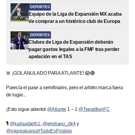
DEPORTES
Equipo de la Liga de Expansión MX acaba
de comprar a un histórico club de Europa
DEPORTES
Clubes de Liga de Expansión deberán
pagar gastos legales a la FMF tras perder
apelación en el TAS
🚨 ¡GOL ANULADO PARA ATLANTE! 😱🔴
Parecía el pase a semifinales, pero el arbitro marca fuera
de lugar...
¡Esto sigue abierto!
@Atlante
1 – 1
@TepatitlanFC
🎙️
@karlaaibeth1
,
@emiliano_dlr4
y
@migolalvarez
#TodoEsPosible