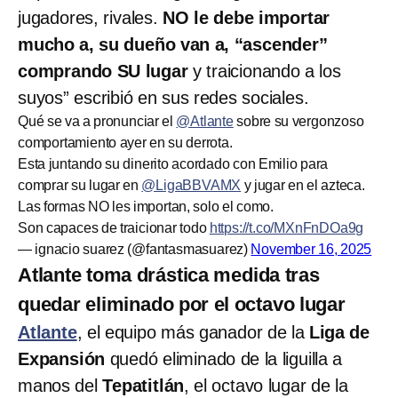
jugadores, rivales.
NO le debe importar
mucho a, su dueño van a, “ascender”
comprando SU lugar
y traicionando a los
suyos” escribió en sus redes sociales.
Qué se va a pronunciar el
@Atlante
sobre su vergonzoso
comportamiento ayer en su derrota.
Esta juntando su dinerito acordado con Emilio para
comprar su lugar en
@LigaBBVAMX
y jugar en el azteca.
Las formas NO les importan, solo el como.
Son capaces de traicionar todo
https://t.co/MXnFnDOa9g
— ignacio suarez (@fantasmasuarez)
November 16, 2025
Atlante toma drástica medida tras
quedar eliminado por el octavo lugar
Atlante
, el equipo más ganador de la
Liga de
Expansión
quedó eliminado de la liguilla a
manos del
Tepatitlán
, el octavo lugar de la