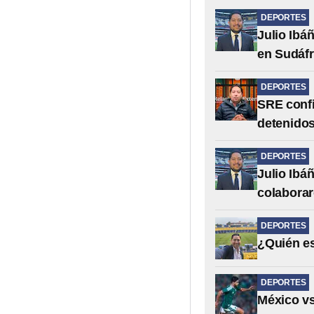
DEPORTES
Julio Ibá
en Sudáfr
DEPORTES
SRE confi
detenidos
DEPORTES
Julio Ibá
colabora
DEPORTES
¿Quién es
DEPORTES
México vs