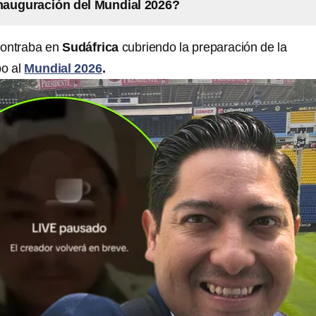
 inauguración del Mundial 2026?
ontraba en
Sudáfrica
cubriendo la preparación de la
bo al
Mundial 2026
.