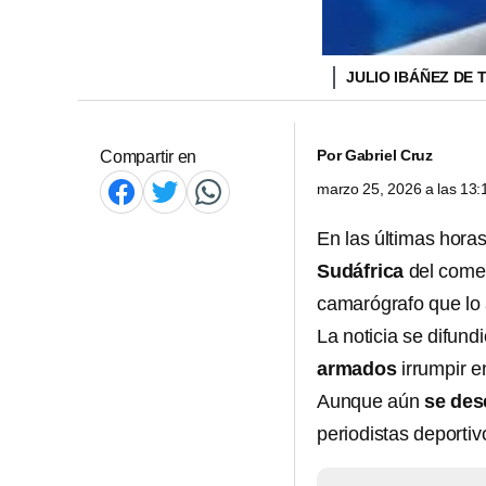
JULIO IBÁÑEZ DE
Por
Gabriel Cruz
Compartir en
marzo 25, 2026 a las 13
En las últimas hora
Sudáfrica
del come
camarógrafo que l
La noticia se difund
armados
irrumpir e
Aunque aún
se des
periodistas deportiv