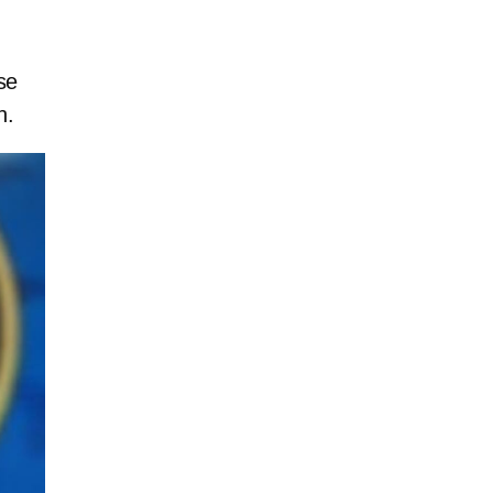
se
n.