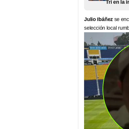
Tri en la
Julio Ibáñez
se enc
selección local rum