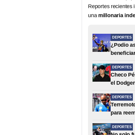
Reportes recientes 
una
millonaria in
DEPORTES
¿Podio as
beneficia
DEPORTES
Checo Pér
el Dodger
DEPORTES
Terremoto
para reem
DEPORTES
No solo f