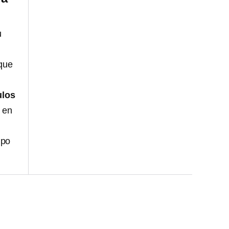
u
 que
ulos
o en
ipo