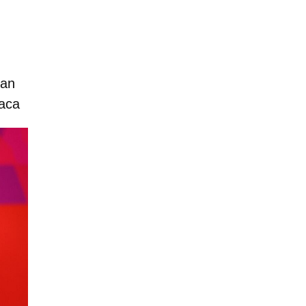
ian
iaca