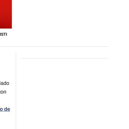
ISTI
dado
con
do de