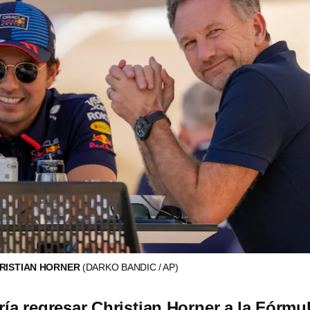
HRISTIAN HORNER
(DARKO BANDIC / AP)
a regresar Christian Horner a la Fórmu