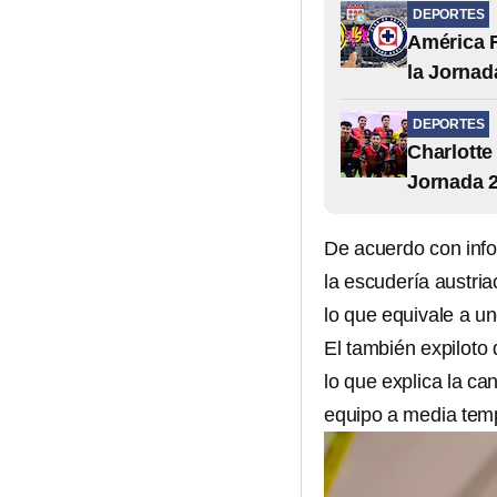
DEPORTES
América F
la Jornad
DEPORTES
Charlotte
Jornada 2
De acuerdo con inf
la escudería austri
lo que equivale a u
El también expiloto
lo que explica la ca
equipo a media tem