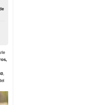
de
rle
ros,
30
,
del