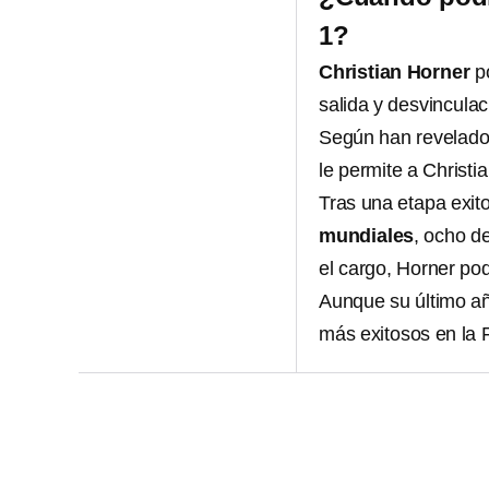
1?
Christian Horner
po
salida y desvincula
Según han revelado 
le permite a Christ
Tras una etapa exit
mundiales
, ocho d
el cargo, Horner podr
Aunque su último añ
más exitosos en la 