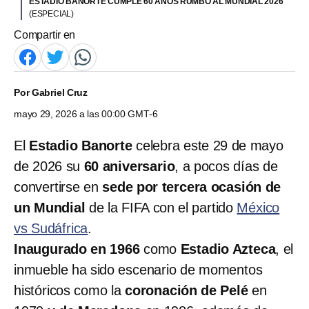
ESTADIO BANORTE CUMPLE 60 AÑOS RUMBO AL MUNDIAL 2026
(ESPECIAL)
Compartir en
Por
Gabriel Cruz
mayo 29, 2026 a las 00:00 GMT-6
El
Estadio Banorte
celebra este 29 de mayo
de 2026 su
60 aniversario
, a pocos días de
convertirse en
sede por tercera ocasión de
un Mundial
de la FIFA con el partido
México
vs Sudáfrica
.
Inaugurado en 1966
como
Estadio Azteca
, el
inmueble ha sido escenario de momentos
históricos como la
coronación de Pelé
en