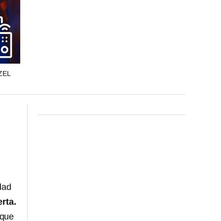
TZEL
idad
rta.
 que