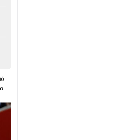
ió
do