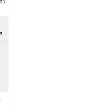
o si
lo
e
n