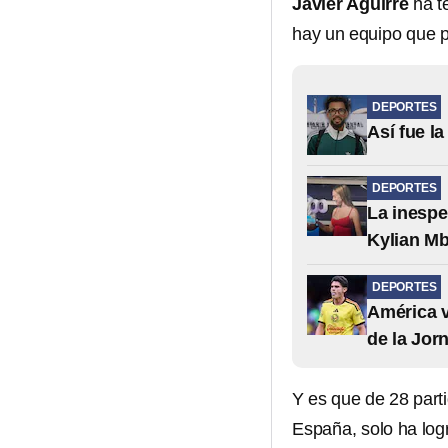
Javier Aguirre
ha t
hay un equipo que p
DEPORTES
Así fue l
DEPORTES
La inespe
Kylian M
DEPORTES
América v
de la Jor
Y es que de 28 part
España, solo ha log