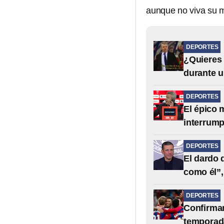
aunque no viva su me
DEPORTES
¿Quieres 
durante u
DEPORTES
El épico 
interrump
DEPORTES
El dardo 
como él”,
DEPORTES
Confirman
temporada