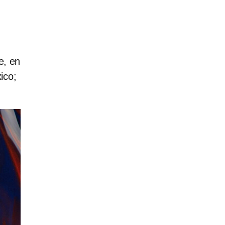
e, en
ico;