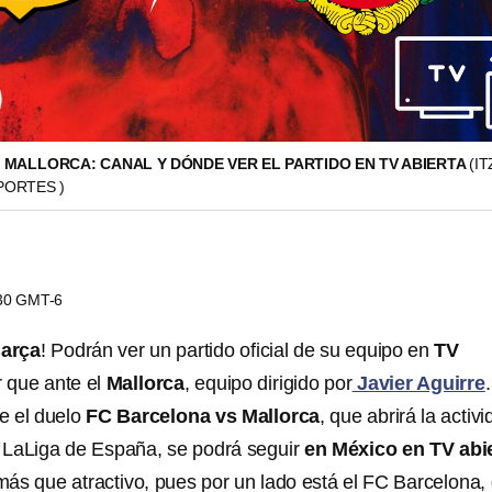
 MALLORCA: CANAL Y DÓNDE VER EL PARTIDO EN TV ABIERTA
(I
PORTES )
:30 GMT-6
arça
! Podrán ver un partido oficial de su equipo en
TV
r que ante el
Mallorca
, equipo dirigido por
Javier Aguirre
.
e el duelo
FC Barcelona vs Mallorca
, que abrirá la activ
 LaLiga de España, se podrá seguir
en México en TV abie
más que atractivo, pues por un lado está el FC Barcelona,