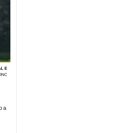
L E
ONC
o a