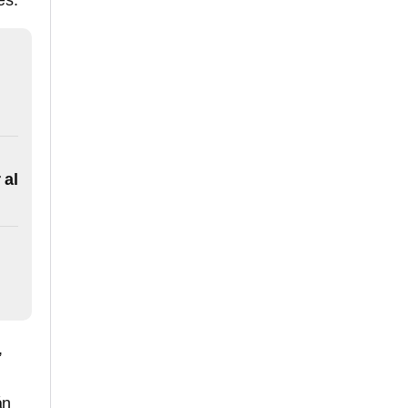
es.
 al
,
án