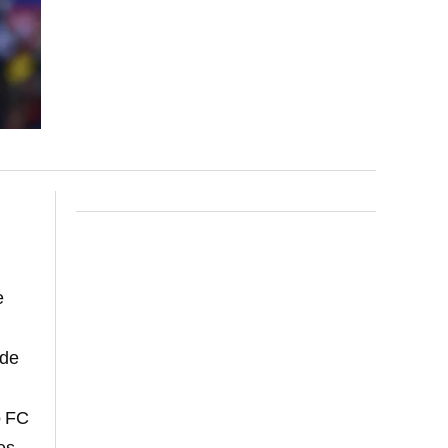
e
nde
o FC