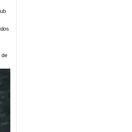
lub
idos
a de