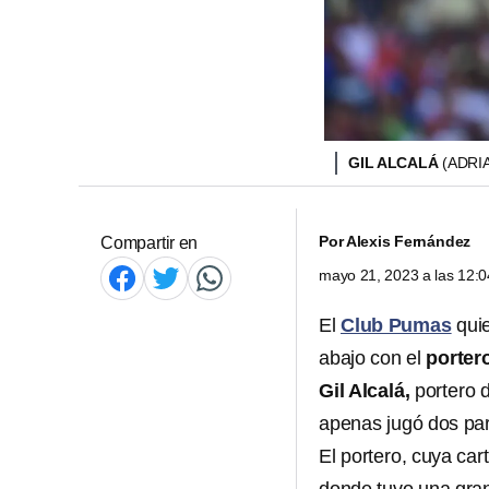
GIL ALCALÁ
(ADRI
Por
Alexis Fernández
Compartir en
mayo 21, 2023 a las 12:
El
Club Pumas
qui
abajo con el
porter
Gil Alcalá,
portero 
apenas jugó dos part
El portero, cuya car