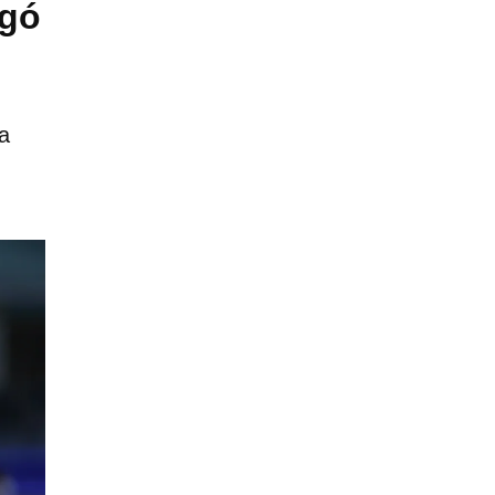
ugó
a