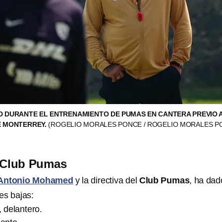
 DURANTE EL ENTRENAMIENTO DE PUMAS EN CANTERA PREVIO A
 MONTERREY.
(ROGELIO MORALES PONCE / ROGELIO MORALES P
l Club Pumas
Antonio Mohamed
y la directiva del
Club Pumas
, ha dad
es bajas:
, delantero.