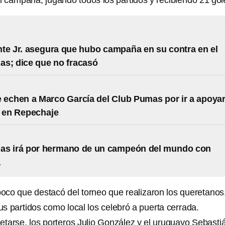
 campaña, jugando todos los partidos y recibiendo 21 gol
te Jr. asegura que hubo campaña en su contra en el
s; dice que no fracasó
 echen a Marco García del Club Pumas por ir a apoyar
 en Repechaje
as irá por hermano de un campeón del mundo con
a
 poco que destacó del torneo que realizaron los queretanos
s partidos como local los celebró a puerta cerrada.
retarse, los porteros Julio González y el uruguayo Sebasti