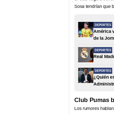
Sosa tendrían que bu
DEPORTES
América v
de la Jor
DEPORTES
Real Madr
DEPORTES
¿Quién es
Administr
Club Pumas bu
Los rumores hablan 