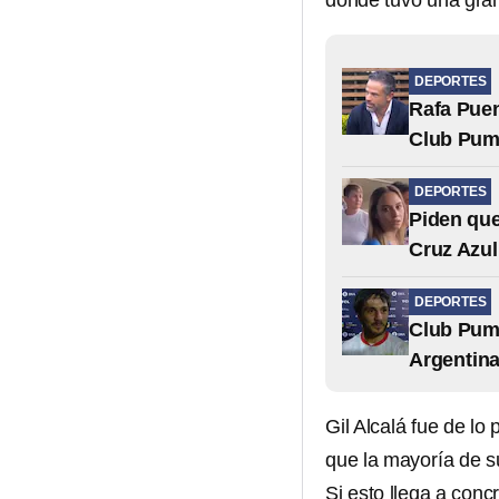
donde tuvo una gran
DEPORTES
Rafa Puen
Club Puma
DEPORTES
Piden que
Cruz Azul
DEPORTES
Club Pum
Argentin
Gil Alcalá fue de lo
que la mayoría de su
Si esto llega a conc