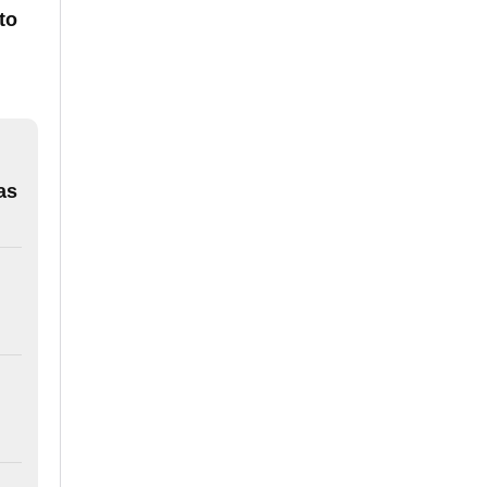
to
as