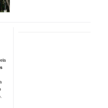
ela
es
a
o
o
.