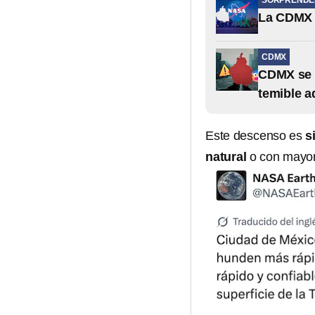
SORPRENDE
La CDMX 
CDMX
CDMX se e
temible a
Este descenso es
s
natural
o con mayor