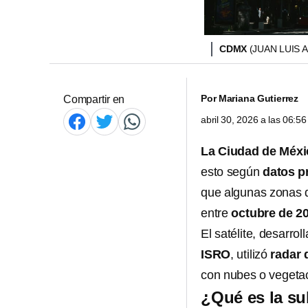
CDMX
(JUAN LUIS 
Por
Mariana Gutierrez
Compartir en
abril 30, 2026 a las 06:
La Ciudad de Méx
esto según
datos pr
que algunas zonas d
entre
octubre de 2
El satélite, desarro
ISRO
, utilizó
radar 
con nubes o vegetac
¿Qué es la su