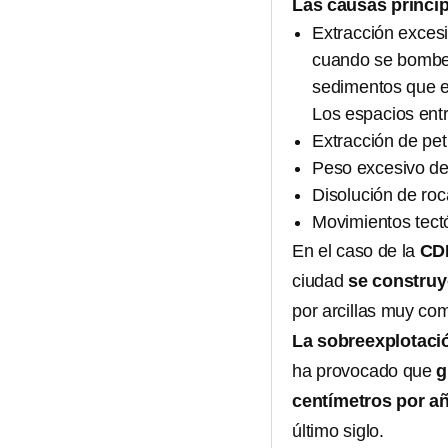
Las causas princip
Extracción exces
cuando se bombea
sedimentos que e
Los espacios entr
Extracción de pet
Peso excesivo de
Disolución de ro
Movimientos tect
En el caso de la
CD
ciudad
se construy
por arcillas muy co
La sobreexplotació
ha provocado que
g
centímetros por a
último siglo.