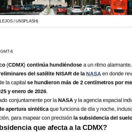
ALEJOS / UNSPLASH)
56 GMT-6
ico
(
CDMX
)
continúa hundiéndose
a un ritmo alarmante,
eliminares del satélite NISAR de la
NASA
en donde rev
e la capital
se hundieron más de 2 centímetros por m
025 y enero de 2026
.
llado conjuntamente por la
NASA
y la agencia espacial indi
de apertura sintética
que funciona de día y noche, inclus
ión, para mapear con precisión
la subsidencia del suel
bsidencia que afecta a la CDMX?