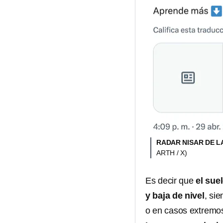
RADAR NISAR DE L
ARTH / X)
Es decir que
el sue
y baja de nivel
, si
o en casos extremo