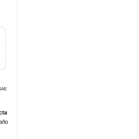
SAE
cta
 año