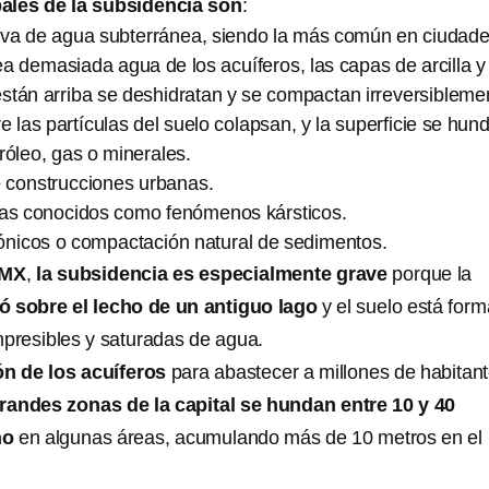
ales de la subsidencia son
:
iva de agua subterránea, siendo la más común en ciudade
 demasiada agua de los acuíferos, las capas de arcilla y
stán arriba se deshidratan y se compactan irreversibleme
e las partículas del suelo colapsan, y la superficie se hun
róleo, gas o minerales.
 construcciones urbanas.
cas conocidos como fenómenos kársticos.
ónicos o compactación natural de sedimentos.
MX
,
la subsidencia es especialmente grave
porque la
ó sobre el lecho de un antiguo lago
y el suelo está for
mpresibles y saturadas de agua.
n de los acuíferos
para abastecer a millones de habitan
randes zonas de la capital se hundan entre 10 y 40
ño
en algunas áreas, acumulando más de 10 metros en el