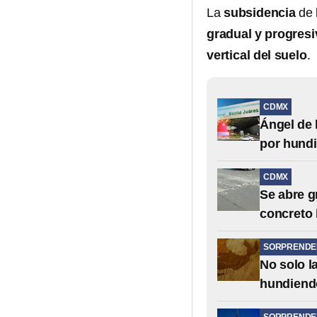
La
subsidencia
de 
gradual y progresiv
vertical del suelo
.
CDMX
Ángel de 
por hund
CDMX
Se abre gr
concreto 
SORPRENDE
No solo l
hundiend