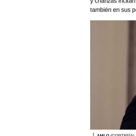
y chanzas incitan
también en sus p
AMLO
(CORTESÍA)