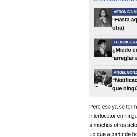
VERÓNICA 
“Hasta aq
otra)
FEDERICO A
¿Miedo em
‘arreglar
ANGEL GONZ
“Notifica
que ning
Pero eso ya se term
interlocutor en ning
a muchos otros acto
Lo que a partir de 