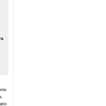
ra
Como
a.
ario