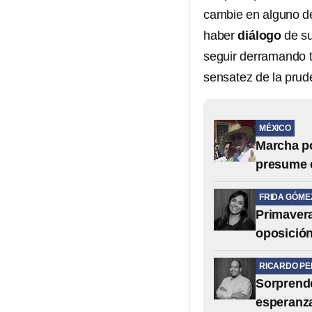
cambie en alguno d
haber
diálogo
de su
seguir derramando 
sensatez de la prud
MÉXICO
Marcha po
presume 
FRIDA GÓME
Primavera
oposició
RICARDO P
Sorprende
esperanza