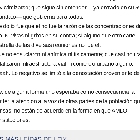
ctimizarse; que sigue sin entender —ya entrado en su 5º
andato— que gobierna para todos.
e dolió fue que él no fue la razón de las concentraciones d
 Ni vivas ni gritos en su contra; sí alguno que otro cartel.
strella de las diversas reuniones no fue él.
e no ensuciaron ni anímica ni físicamente; que casi no tir
lizaron infraestructura vial ni comercio urbano alguno.
aah. Lo negativo se limitó a la denostación proveniente de
e, de alguna forma uno esperaba como consecuencia la
te; la atención a la voz de otras partes de la población qu
ensas, no están de acuerdo en la forma en que AMLO
nstituciones.
S MÁS LEÍDAS DE HOY