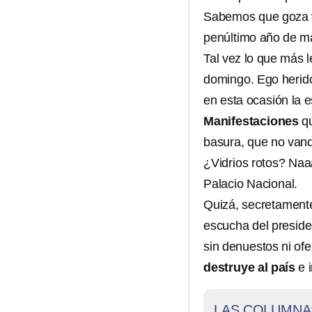
Sabemos que goza vi
penúltimo año de m
Tal vez lo que más l
domingo. Ego herido.
en esta ocasión la e
Manifestaciones
qu
basura, que no vanda
¿Vidrios rotos? Naa
Palacio Nacional.
Quizá, secretament
escucha del presiden
sin denuestos ni of
destruye al país
e i
LAS COLUMNA