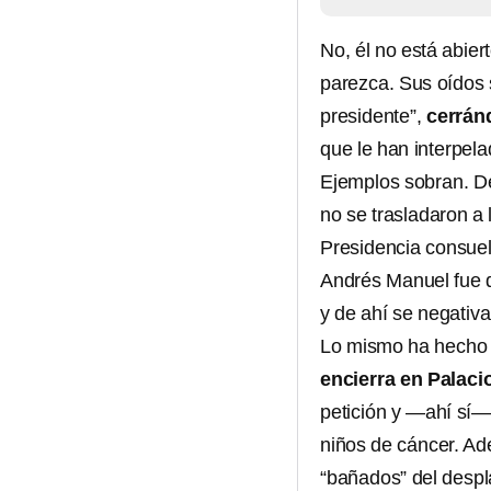
No, él no está abier
parezca. Sus oídos 
presidente”,
cerránd
que le han interpel
Ejemplos sobran. Des
no se trasladaron a
Presidencia consuel
Andrés Manuel fue q
y de ahí se negativa 
Lo mismo ha hecho 
encierra en Palaci
petición y —ahí sí— 
niños de cáncer. Ad
“bañados” del despl