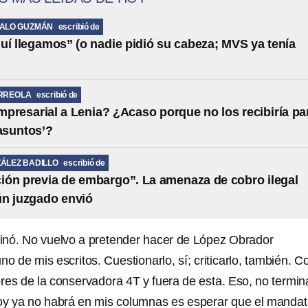
MALO GUZMÁN
escribió de
uí llegamos” (o nadie pidió su cabeza; MVS ya tenía
RREOLA
escribió de
presarial a Lenia? ¿Acaso porque no los recibiría pa
 asuntos’?
ÁLEZ BADILLO
escribió de
ción previa de embargo”. La amenaza de cobro ilegal
ún juzgado envió
inó. No vuelvo a pretender hacer de López Obrador
uno de mis escritos. Cuestionarlo, sí; criticarlo, también. 
res de la conservadora 4T y fuera de esta. Eso, no termin
hoy ya no habrá en mis columnas es esperar que el mandat