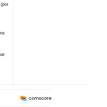
 (por
ema
que