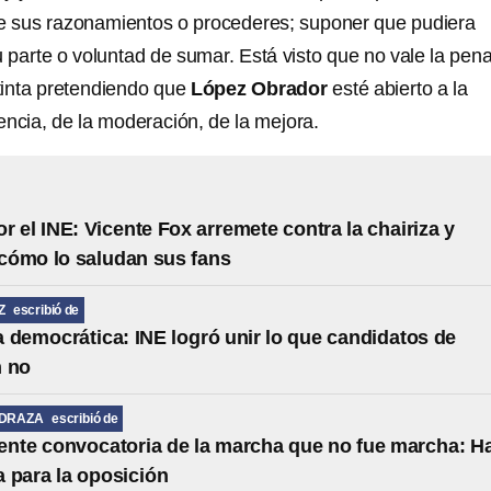
e sus razonamientos o procederes; suponer que pudiera
 parte o voluntad de sumar. Está visto que no vale la pen
tinta pretendiendo que
López Obrador
esté abierto a la
encia, de la moderación, de la mejora.
r el INE: Vicente Fox arremete contra la chairiza y
cómo lo saludan sus fans
Z
escribió de
 democrática: INE logró unir lo que candidatos de
n no
EDRAZA
escribió de
nte convocatoria de la marcha que no fue marcha: H
 para la oposición