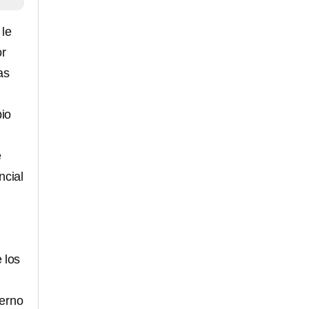
 le
or
as
pio
e
ncial
 los
ierno