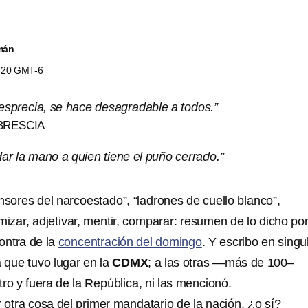
mán
4:20 GMT-6
desprecia, se hace desagradable a todos.”
BRESCIA
ar la mano a quien tiene el puño cerrado.”
nsores del narcoestado”, “ladrones de cuello blanco”,
izar, adjetivar, mentir, comparar: resumen de lo dicho po
ontra de la
concentración del domingo
. Y escribo en singu
a que tuvo lugar en la
CDMX
; a las otras —más de 100–
ro y fuera de la República, ni las mencionó.
 otra cosa del primer mandatario de la nación, ¿o sí?