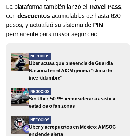
La plataforma también lanzó el
Travel Pass
,
con
descuentos
acumulables de hasta 620
pesos, y actualizó su sistema de
PIN
permanente para mayor seguridad.
NEGOCIOS
Uber acusa que presencia de Guardia
Nacional en el AICM genera “clima de
incertidumbre”
NEGOCIOS
Sin Uber, 50.9% reconsideraría asistir a
estadios o fan zones
NEGOCIOS
Uber y aeropuertos en México: AMSOC
enciende alerta