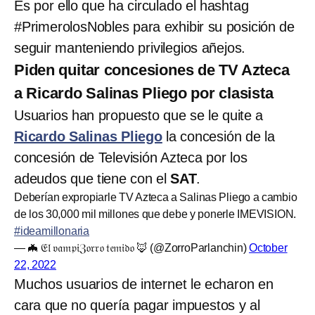
Es por ello que ha circulado el hashtag
#PrimerolosNobles para exhibir su posición de
seguir manteniendo privilegios añejos.
Piden quitar concesiones de TV Azteca
a Ricardo Salinas Pliego por clasista
Usuarios han propuesto que se le quite a
Ricardo Salinas Pliego
la concesión de la
concesión de Televisión Azteca por los
adeudos que tiene con el
SAT
.
Deberían expropiarle TV Azteca a Salinas Pliego a cambio
de los 30,000 mil millones que debe y ponerle IMEVISION.
#ideamillonaria
— 🦇 𝔈𝔩 𝔳𝔞𝔪𝔭𝔦ℨ𝔬𝔯𝔯𝔬 𝔱𝔢𝔪𝔦𝔡𝔬 🦊 (@ZorroParlanchin)
October
22, 2022
Muchos usuarios de internet le echaron en
cara que no quería pagar impuestos y al