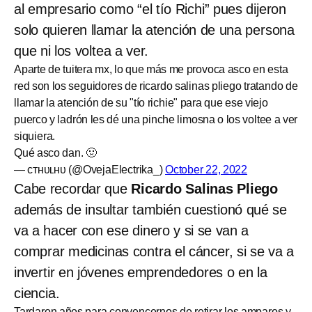
al empresario como “el tío Richi” pues dijeron
solo quieren llamar la atención de una persona
que ni los voltea a ver.
Aparte de tuitera mx, lo que más me provoca asco en esta
red son los seguidores de ricardo salinas pliego tratando de
llamar la atención de su "tío richie" para que ese viejo
puerco y ladrón les dé una pinche limosna o los voltee a ver
siquiera.
Qué asco dan. 🤢
— ᴄᴛʜᴜʟʜᴜ (@OvejaElectrika_)
October 22, 2022
Cabe recordar que
Ricardo Salinas Pliego
además de insultar también cuestionó qué se
va a hacer con ese dinero y si se van a
comprar medicinas contra el cáncer, si se va a
invertir en jóvenes emprendedores o en la
ciencia.
Tardaron años para convencernos de retirar los amparos y