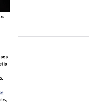
CUR
esos
el la
o
,
se
les,