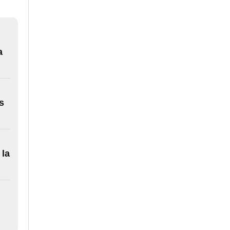
a
s
 la