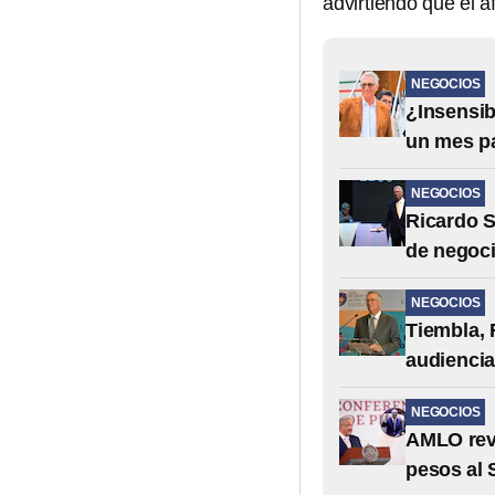
advirtiendo que el 
NEGOCIOS
¿Insensib
un mes p
NEGOCIOS
Ricardo S
de negoc
NEGOCIOS
Tiembla, 
audiencia
NEGOCIOS
AMLO rev
pesos al 