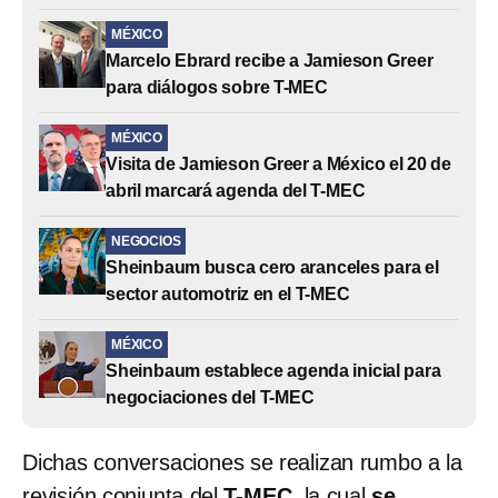
MÉXICO
Marcelo Ebrard recibe a Jamieson Greer
para diálogos sobre T-MEC
MÉXICO
Visita de Jamieson Greer a México el 20 de
abril marcará agenda del T-MEC
NEGOCIOS
Sheinbaum busca cero aranceles para el
sector automotriz en el T-MEC
MÉXICO
Sheinbaum establece agenda inicial para
negociaciones del T-MEC
Dichas conversaciones se realizan rumbo a la
revisión conjunta del
T-MEC
, la cual
se