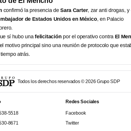
nto de El Mencho
um
confirmó la presencia de
Sara Carter
, zar anti drogas, y
embajador de Estados Unidos en México
, en Palacio
brero.
ue sí hubo una
felicitación
por el operativo contra
El Me
el motivo principal sino una reunión de protocolo que esta
tiempo atrás.
Todos los derechos reservados ©
2026
Grupo SDP
o
Redes Sociales
538-5518
Facebook
530-8671
Twitter