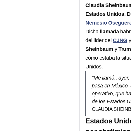
Claudia Sheinba
Estados Unidos
,
D
Nemesio Oseguera
Dicha
llamada
habrí
del líder del
CJNG
y
Sheinbaum
y
Tru
cómo estaba la situ
Unidos.
“Me llamó.. ayer
pasa en México, 
operativo, que ha
de los Estados U
CLAUDIA SHEIN
Estados Unido