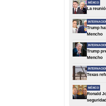
MÉXICO
La reunió
INTERNACIO
Trump hab
Mencho
INTERNACIO
Trump pre
Mencho
INTERNACIO
Texas ref
MÉXICO
Ronald J
segurida