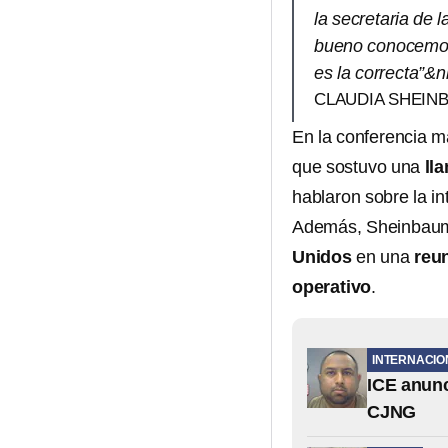
la secretaria de 
bueno conocemos
es la correcta”&n
CLAUDIA SHEIN
En la conferencia m
que sostuvo una
ll
hablaron sobre la in
Además, Sheinbaum 
Unidos
en una
reu
operativo
.
INTERNACIO
ICE anunc
CJNG