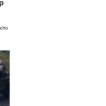
p
ncho