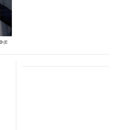
HO
(E
s