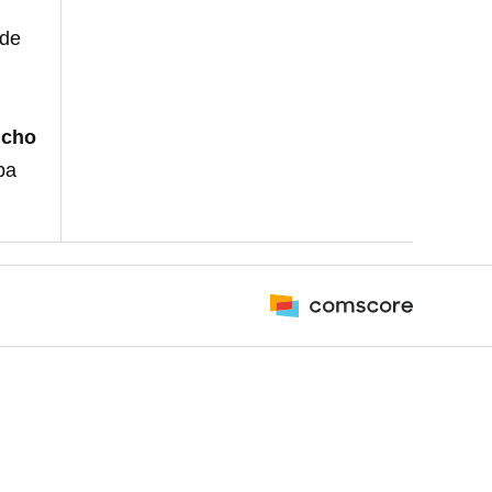
 de
ncho
ba