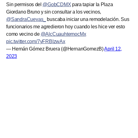
Sin permisos del ⁦
@GobCDMX
⁩ para tapiar la Plaza
Giordano Bruno y sin consultar a los vecinos,
@SandraCuevas_
⁩ buscaba iniciar una remodelación. Sus
funcionarios me agredieron hoy cuando les hice ver esto
como vecino de ⁦
@AlcCuauhtemocMx
pic.twitter.com/7yFRBIzwAx
— Hernán Gómez Bruera (@HernanGomezB)
April 12,
2023