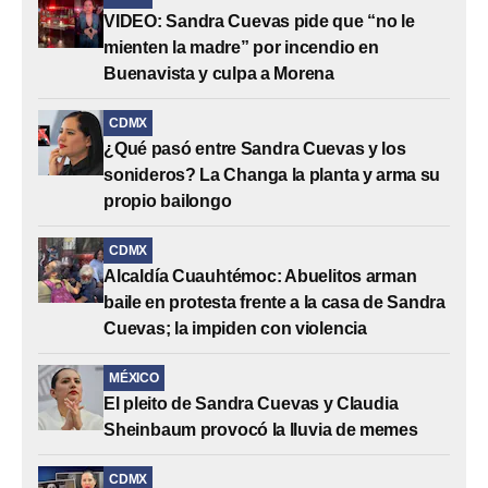
VIDEO: Sandra Cuevas pide que “no le
mienten la madre” por incendio en
Buenavista y culpa a Morena
CDMX
¿Qué pasó entre Sandra Cuevas y los
sonideros? La Changa la planta y arma su
propio bailongo
CDMX
Alcaldía Cuauhtémoc: Abuelitos arman
baile en protesta frente a la casa de Sandra
Cuevas; la impiden con violencia
MÉXICO
El pleito de Sandra Cuevas y Claudia
Sheinbaum provocó la lluvia de memes
CDMX