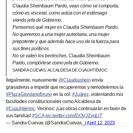
Claudia Sheinbaum Pardo, vean cómo se comporta,
cómo es visceral, como actúa con el estómago
siendo jefa de Gobierno.
Pensemos qué mujer es Claudia Sheinbaum Pardo.
No queremos a una mujer autoritaria, una mujer
prepotente y que además hace uso de la fuerza para
sus fines políticos.
No se valen los berrinches, Claudia Sheinbaum
Pardo, compórtese como jefa de Gobierno.
SANDRA CUEVAS, ALCALDESA DE CUAUHTÉMOC
Ilegalmente, nuevamente
@Claudiashein
envía
granaderos a impedir que recuperemos y remodelemos la
#PlazaGiordanoBruno
en la col.
#Juárez
, violentando mis
facultades constitucionales como Alcaldesa de
#Cuauhtémoc
. Vecinos: ¡Las obras continuarán en favor de
sus familias!
#SCA
pic.twitter.com/DOVJZxgLlT
— Sandra Cuevas (@SandraCuevas_)
April 12, 2023