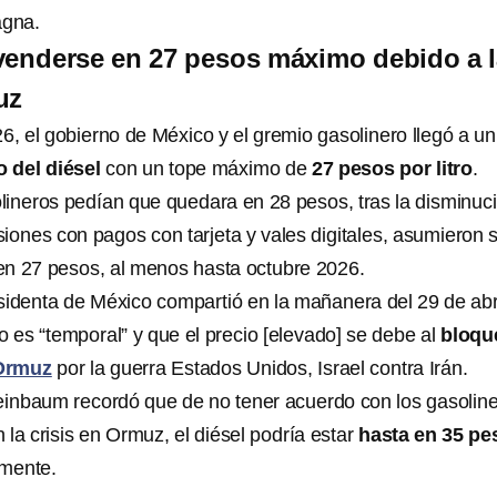
agna.
venderse en 27 pesos máximo debido a 
uz
26, el gobierno de México y el gremio gasolinero llegó a un
o del diésel
con un tope máximo de
27 pesos por litro
.
lineros pedían que quedara en 28 pesos, tras la disminuc
iones con pagos con tarjeta y vales digitales, asumieron s
en 27 pesos, al menos hasta octubre 2026.
sidenta de México compartió en la mañanera del 29 de abr
 es “temporal” y que el precio [elevado] se debe al
bloqu
 Ormuz
por la guerra Estados Unidos, Israel contra Irán.
einbaum recordó que de no tener acuerdo con los gasolin
 la crisis en Ormuz, el diésel podría estar
hasta en 35 pe
mente.