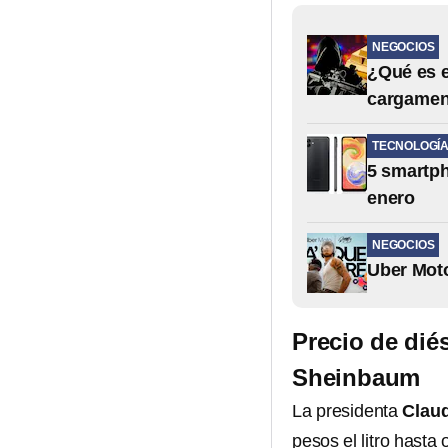
NEGOCIOS
¿Qué es 
cargament
TECNOLOGÍ
5 smartph
enero
NEGOCIOS
Uber Mot
Precio de dié
Sheinbaum
La presidenta
Clau
pesos el litro hasta