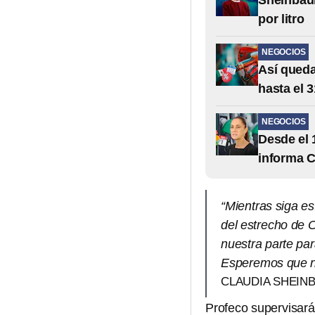
Sheinbaum
por litro
NEGOCIOS
Así queda
hasta el 
NEGOCIOS
Desde el 
informa 
“Mientras siga es
del estrecho de O
nuestra parte par
Esperemos que no
CLAUDIA SHEIN
Profeco supervisará