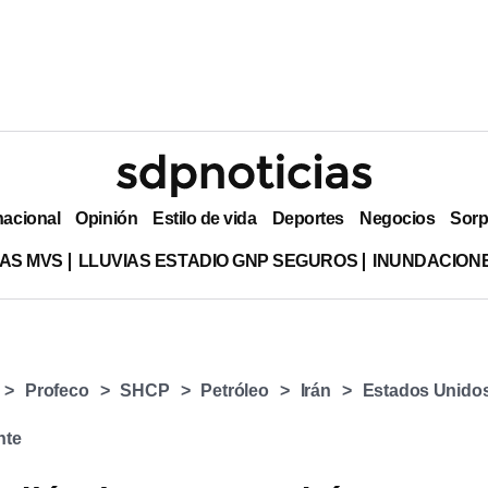
nacional
Opinión
Estilo de vida
Deportes
Negocios
Sorp
AS MVS
LLUVIAS ESTADIO GNP SEGUROS
INUNDACION
Profeco
SHCP
Petróleo
Irán
Estados Unido
nte