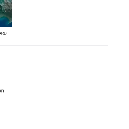
ARD
on