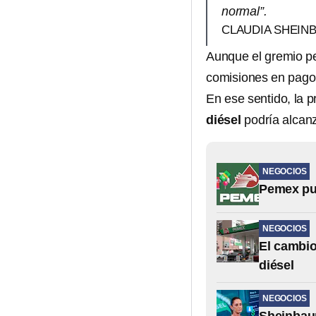
normal”.
CLAUDIA SHEIN
Aunque el gremio ped
comisiones en pagos
En ese sentido, la 
diésel
podría alcan
NEGOCIOS
Pemex pub
NEGOCIOS
El cambio
diésel
NEGOCIOS