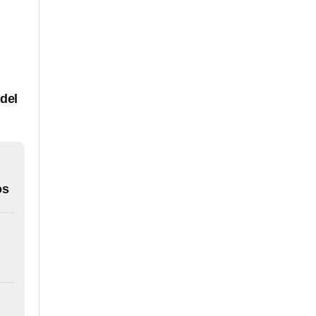
 del
os