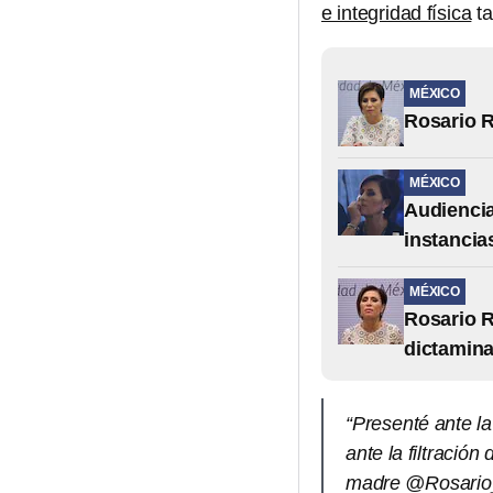
e integridad física
ta
MÉXICO
Rosario R
MÉXICO
Audiencia
instancia
MÉXICO
Rosario R
dictamina
“Presenté ante l
ante la filtració
madre @Rosario_R