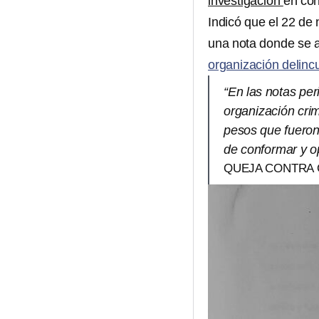
investigación
en con
Indicó que el 22 de
una nota donde se 
organización delincu
“En las notas per
organización crim
pesos que fuero
de conformar y o
QUEJA CONTRA