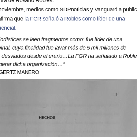
tra de Rosario Robles.
 noviembre, medios como SDPnoticias y Vanguardia publi
afirma que
la FGR señaló a Robles como líder de una
encial.
iodísticas se leen fragmentos como: fue líder de una
inal, cuya finalidad fue lavar más de 5 mil millones de
n desviados desde el erario…La FGR ha señalado a Robl
perar dicha organización…”
 GERTZ MANERO