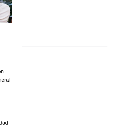
ón
neral
idad