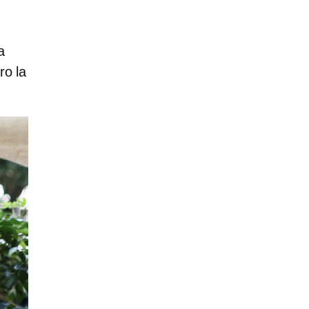
a
ro la