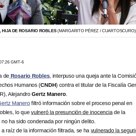
 HIJA DE ROSARIO ROBLES
(MARGARITO PÉREZ / CUARTOSCURO)
s 07:26 GMT-6
a de
Rosario Robles
, interpuso una queja ante la Comisi
rechos Humanos (
CNDH
) contra el titular de la Fiscalía Ge
R), Alejandro
Gertz Manero
.
Gertz Manero
filtró información sobre el proceso penal en
obles, lo que
vulneró la presunción de inocencia
de la
n no ha sido condenada por ningún delito.
 raíz de la información filtrada, se ha
vulnerado la segur