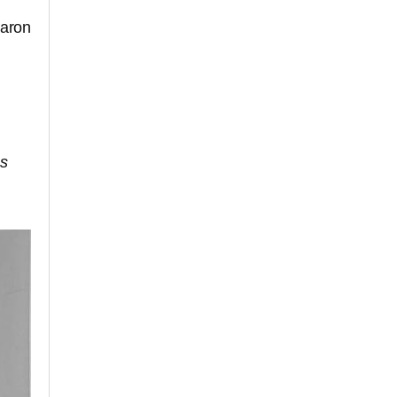
caron
es