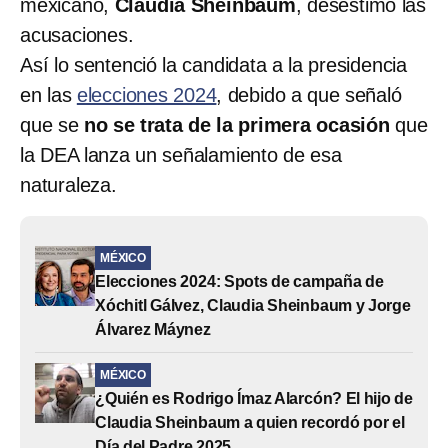
mexicano,
Claudia Sheinbaum
, desestimó las
acusaciones.
Así lo sentenció la candidata a la presidencia
en las
elecciones 2024
, debido a que señaló
que se
no se trata de la primera ocasión
que
la DEA lanza un señalamiento de esa
naturaleza.
MÉXICO
Elecciones 2024: Spots de campaña de
Xóchitl Gálvez, Claudia Sheinbaum y Jorge
Álvarez Máynez
MÉXICO
¿Quién es Rodrigo Ímaz Alarcón? El hijo de
Claudia Sheinbaum a quien recordó por el
Día del Padre 2025