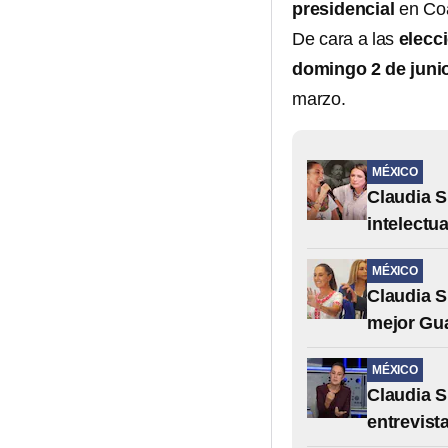
presidencial
en Coa
De cara a las
elecc
domingo 2 de juni
marzo.
MÉXICO
Claudia S
intelectu
MÉXICO
Claudia S
mejor Gua
MÉXICO
Claudia S
entrevist