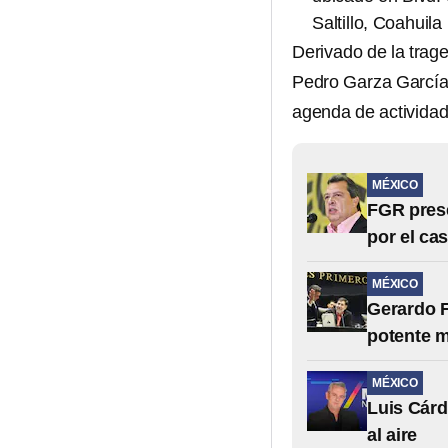
Saltillo, Coahuila
Derivado de la trag
Pedro Garza García,
agenda de activida
MÉXICO
FGR prese
por el ca
MÉXICO
Gerardo F
potente 
MÉXICO
Luis Cárd
al aire