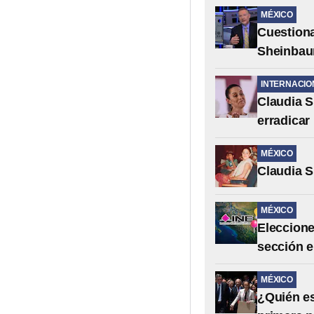
MÉXICO
Cuestion
Sheinbau
INTERNACIO
Claudia S
erradicar
MÉXICO
Claudia S
MÉXICO
Eleccione
sección el
MÉXICO
¿Quién es