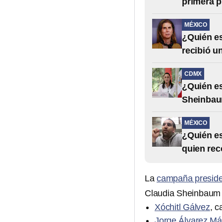
primera p
MÉXICO
¿Quién e
recibió u
CDMX
¿Quién es
Sheinba
MÉXICO
¿Quién es
quien rec
La
campaña preside
Claudia Sheinbaum 
Xóchitl Gálvez
, 
Jorge Álvarez M