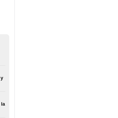
 y
 la