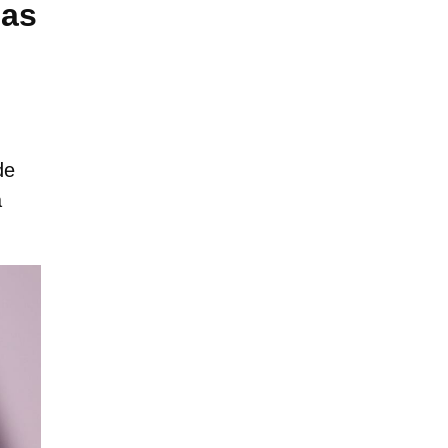
las
de
a