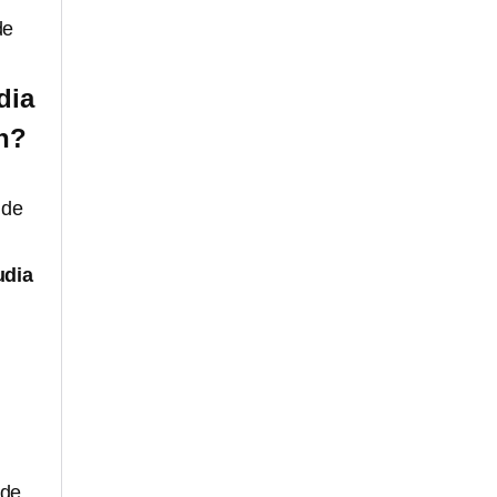
de
dia
n?
 de
udia
 de